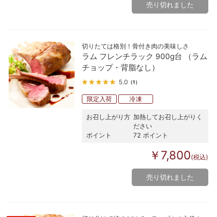
売り切れました
切りたては格別！骨付き肉の美味しさ
ラム フレンチラック 900g台 （ラム
チョップ・背脂なし）
5.0
（1）
限定入荷
冷凍
お召し上がり方
加熱してお召し上がりく
ださい
ポイント
72 ポイント
￥7,800
(税込)
売り切れました