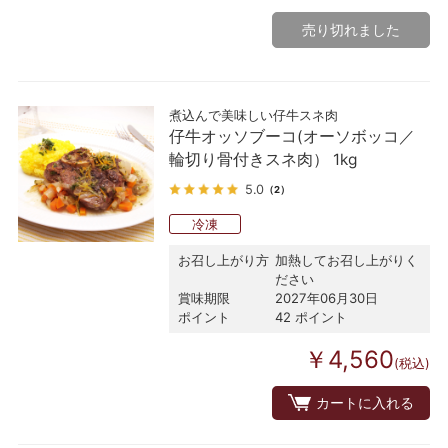
売り切れました
煮込んで美味しい仔牛スネ肉
仔牛オッソブーコ(オーソボッコ／
輪切り骨付きスネ肉） 1kg
5.0
（2）
冷凍
お召し上がり方
加熱してお召し上がりく
ださい
賞味期限
2027年06月30日
ポイント
42 ポイント
￥4,560
(税込)
カートに入れる