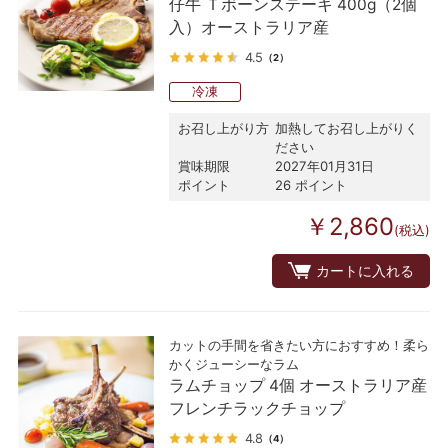
仔牛 Ｔボーンステーキ 400g（2個
入）オーストラリア産
4.5
（2）
冷凍
お召し上がり方
加熱してお召し上がりく
ださい
賞味期限
2027年01月31日
ポイント
26 ポイント
￥2,860
(税込)
カートに入れる
カットの手間を省きたい方におすすめ！柔ら
かくジューシーなラム
ラムチョップ 4個 オーストラリア産
フレンチラックチョップ
4.8
（4）