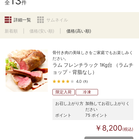
13
全
件
詳細一覧
サムネイル
新着順
価格(安い順)
価格(高い順)
骨付き肉の美味しさをご家庭でもお楽しみく
ださい。
ラム フレンチラック 1Kg台 （ラムチ
ョップ・背脂なし）
4.0
（1）
限定入荷
冷凍
お召し上がり方
加熱してお召し上がりく
ださい
ポイント
75 ポイント
￥8,200
(税込)