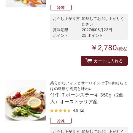
冷凍
お召し上がり方
加熱してお召し上がりく
ださい
賞味期限
2027年05月23日
ポイント
25 ポイント
￥2,780
(税込)
カートに入れる
柔らかなフィレとサーロインは仔牛肉ならで
はの繊細な肉質と味わい
仔牛 Ｔボーンステーキ 350g（2個
入）オーストラリア産
4.5
（2）
冷凍
お召し上がり方
加熱してお召し上がりく