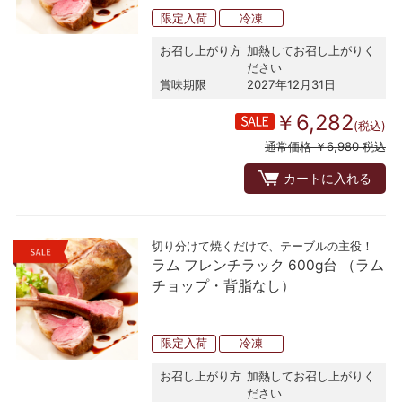
限定入荷
冷凍
お召し上がり方
加熱してお召し上がりく
ださい
賞味期限
2027年12月31日
￥6,282
(税込)
通常価格 ￥6,980 税込
カートに入れる
切り分けて焼くだけで、テーブルの主役！
ラム フレンチラック 600g台 （ラム
チョップ・背脂なし）
限定入荷
冷凍
お召し上がり方
加熱してお召し上がりく
ださい