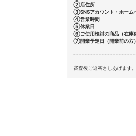
②店住所
③SNSアカウント・ホーム
④営業時間
⑤休業日
⑥ご使用検討の商品（在庫
⑦開業予定日（開業前の方
審査後ご返答さしあげます