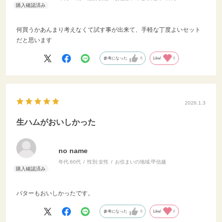
何買うかあんまり考えなくて試す事が出来て、手軽な丁度よいセット
だと思います
参考になった
0
Like!
0
2026.1.3
生ハムがおいしかった
no name
年代:
60代
性別:
女性
お住まいの地域:
甲信越
バターもおいしかったです。
参考になった
0
Like!
0