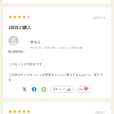
2025.5.19
2回目の購入
サユミ
年代:
60代
性別:
女性
お住まいの地域:
近畿
このセットが大好きです
この中のチーズキッシュを野菜キッシュに変えてもらえたら、星５で
す
参考になった
0
Like!
2
2025.1.7