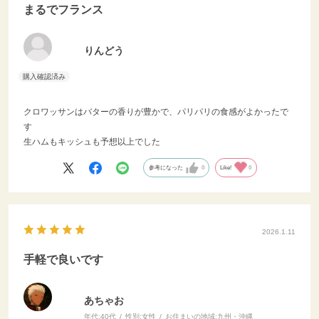
まるでフランス
りんどう
クロワッサンはバターの香りが豊かで、パリパリの食感がよかったで
す
生ハムもキッシュも予想以上でした
参考になった
0
Like!
0
2026.1.11
手軽で良いです
あちゃお
年代:
40代
性別:
女性
お住まいの地域:
九州・沖縄