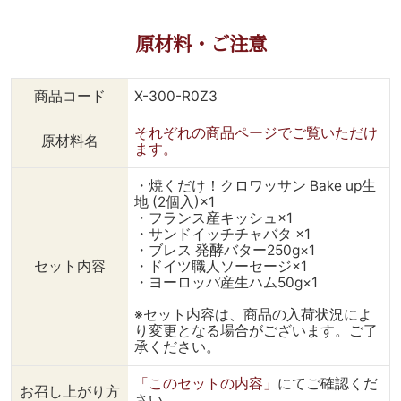
原材料・ご注意
商品コード
X-300-R0Z3
それぞれの商品ページでご覧いただけ
原材料名
ます。
・焼くだけ！クロワッサン Bake up生
地 (2個入)×1
・フランス産キッシュ×1
・サンドイッチチャバタ ×1
・ブレス 発酵バター250g×1
セット内容
・ドイツ職人ソーセージ×1
・ヨーロッパ産生ハム50g×1
※セット内容は、商品の入荷状況によ
り変更となる場合がございます。ご了
承ください。
「このセットの内容」
にてご確認くだ
お召し上がり方
さい。