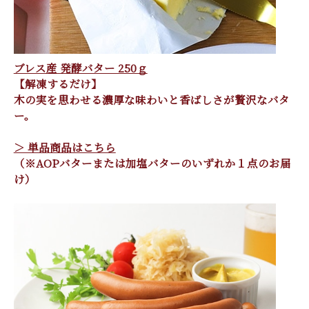
ブレス産 発酵バター 250ｇ
【解凍するだけ】
木の実を思わせる濃厚な味わいと香ばしさが贅沢なバタ
ー。
＞ 単品商品はこちら
（※AOPバターまたは加塩バターのいずれか１点のお届
け）