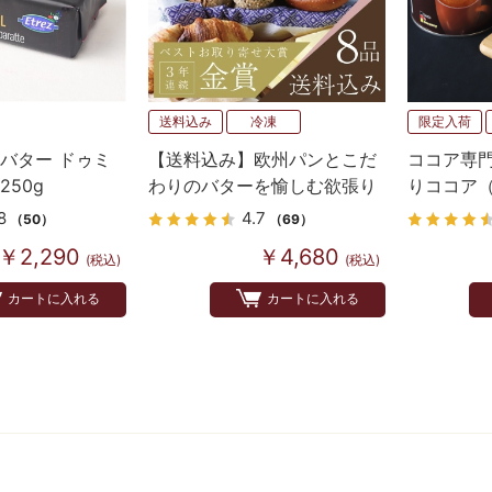
送料込み
冷凍
限定入荷
バター ドゥミ
【送料込み】欧州パンとこだ
ココア専
250g
わりのバターを愉しむ欲張り
りココア
セット
法） 250g
8
4.7
（50）
（69）
￥2,290
￥4,680
(税込)
(税込)
カートに入れる
カートに入れる