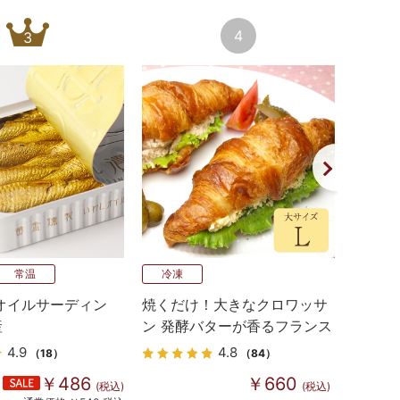
4
3
常温
冷凍
冷凍
オイルサーディン
焼くだけ！大きなクロワッサ
ハモン
産
ン 発酵バターが香るフランス
ク）
産 Bake up生地 4個入り
4.9
4.8
（18）
（84）
￥486
￥660
(税込)
(税込)