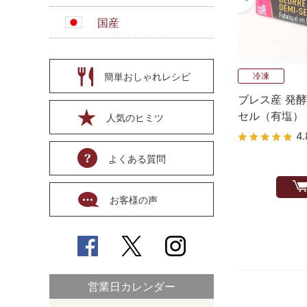
国産
簡単おしゃれレシピ
冷凍
ブレス産 発酵
セル（有塩） 
人気のヒミツ
4.
よくある質問
お客様の声
営業日カレンダー