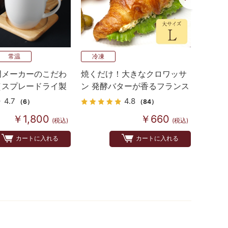
常温
冷凍
冷凍
門メーカーのこだわ
焼くだけ！大きなクロワッサ
【サン
（スプレードライ製
ン 発酵バターが香るフランス
お食事
産 Bake up生地 4個入り
4.7
4.8
（6）
（84）
￥1,800
￥660
(税込)
(税込)
カートに入れる
カートに入れる