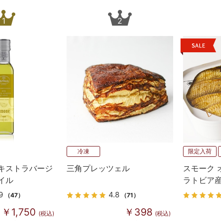
1
2
冷凍
限定入荷
キストラバージ
三角プレッツェル
スモーク 
イル
ラトビア
9
4.8
（47）
（71）
￥1,750
￥398
(税込)
(税込)