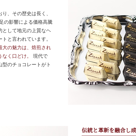
おり、その歴史は長く、
不足の影響による価格高騰
的として地元の上質なヘ
ートと言われています。
最大の魅力は、焙煎され
うなく口どけ。
現代で
山型のチョコレートがト
伝統と革新を融合し