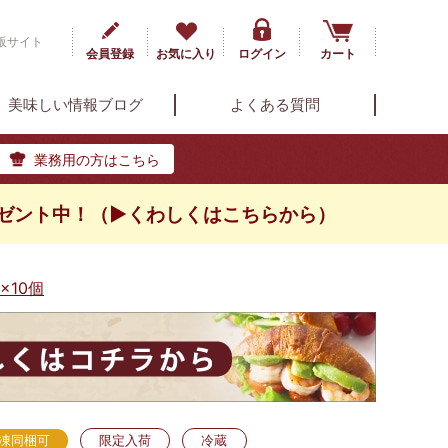
販サイト
会員登録
お気に入り
ログイン
カート
美味しい情報ブログ
よくある質問
業務用の方はこちら
ゼント中！（▶くわしくはこちらから）
10個
凍同梱可
限定入荷
冷蔵