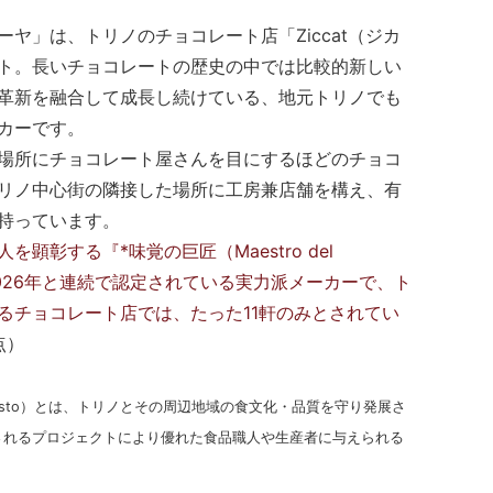
ヤ」は、トリノのチョコレート店「Ziccat（ジカ
ト。長いチョコレートの歴史の中では比較的新しい
革新を融合して成長し続けている、地元トリノでも
カーです。
場所にチョコレート屋さんを目にするほどのチョコ
リノ中心街の隣接した場所に工房兼店舗を構え、有
持っています。
を顕彰する『*味覚の巨匠（Maestro del
年～2026年と連続で認定されている実力派メーカーで、ト
るチョコレート店では、たった11軒のみとされてい
点）
el Gusto）とは、トリノとその周辺地域の食文化・品質を守り発展さ
されるプロジェクトにより優れた食品職人や生産者に与えられる