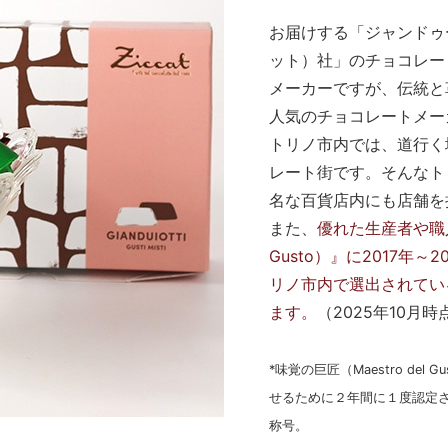
お届けする「ジャンドゥー
ット）社」のチョコレー
メーカーですが、伝統と
人気のチョコレートメー
トリノ市内では、道行く
レート街です。そんなト
名な百貨店内にも店舗を
また、
優れた生産者や職人
Gusto）』に2017
リノ市内で選出されてい
ます。
（2025年10月時
*味覚の巨匠（Maestro d
せるために２年間に１度認定
称号。