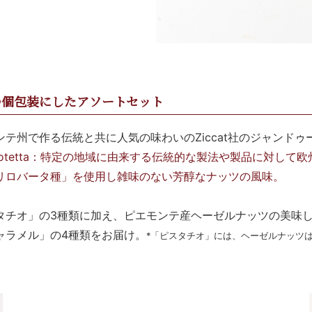
つ個包装にしたアソートセット
テ州で作る伝統と共に人気の味わいのZiccat社のジャンドゥ
rafica Protetta：特定の地域に由来する伝統的な製法や製品
リロバータ種」を使用し雑味のない芳醇なナッツの風味。
タチオ」の3種類に加え、ピエモンテ産ヘーゼルナッツの美味
ャラメル」の4種類をお届け。
*「ピスタチオ」には、ヘーゼルナッツ