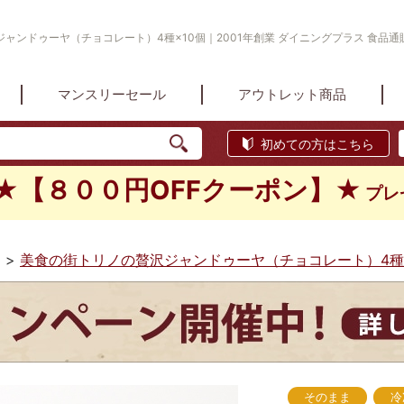
ャンドゥーヤ（チョコレート）4種×10個｜2001年創業 ダイニングプラス 食品通
マンスリーセール
アウトレット商品
初めての方はこちら
★【８００円OFFクーポン】★
プレ
>
美食の街トリノの贅沢ジャンドゥーヤ（チョコレート）4種×
そのまま
冷