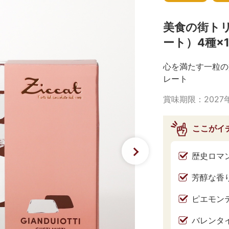
美食の街ト
ート）4種×
心を満たす一粒の
レート
賞味期限：
2027
ここがイ
歴史ロマ
芳醇な香
ピエモン
バレンタ