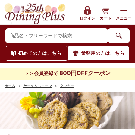
ログイン
カート
メニュー
初めて
の方はこちら
業務用
の方はこちら
800円OFFクーポン
＞＞会員登録で
ホーム
>
ケーキ＆スイーツ
>
クッキー