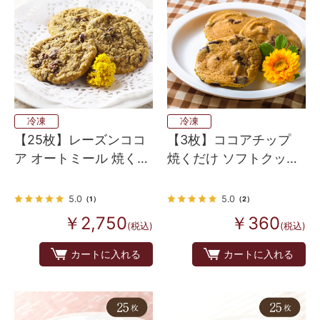
冷凍
冷凍
【25枚】レーズンココ
【3枚】ココアチップ
ア オートミール 焼くだ
焼くだけ ソフトクッキ
け ソフトクッキー生地
ー生地（アメリカンホ
（アメリカンホームメ
ームメイドタイプ）
5.0
5.0
（1）
（2）
イドタイプ）
￥2,750
￥360
(税込)
(税込)
カートに入れる
カートに入れる