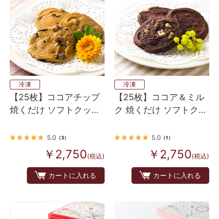
冷凍
冷凍
【25枚】ココアチップ
【25枚】ココア＆ミル
焼くだけ ソフトクッキ
ク 焼くだけ ソフトクッ
ー生地（アメリカンホ
キー生地（アメリカン
ームメイドタイプ）
ホームメイドタイプ）
5.0
5.0
（3）
（1）
￥2,750
￥2,750
(税込)
(税込)
カートに入れる
カートに入れる