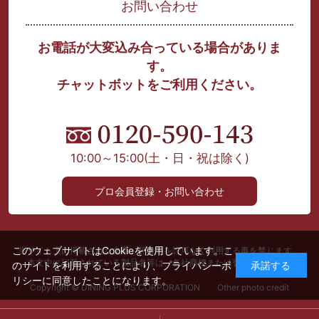
お問い合わせ
お電話が大変込み合っている場合がありま
す。
チャットボットをご利用ください。
10:00～15:00
(土・日・祝は除く)
プロ会員登録・お問い合わせ
このウェブサイトはCookieを使用しています。こ
当サイト上に掲載された文章、画像等を許可なく利用する事を禁じます。
本文中に記載されている製品名等は、各社商標または登録商標です。
のサイトを利用することにより、
プライバシーポ
承諾する
リシー
に同意したことになります。
Copyright © DINING PLUS CORPORATION Other photo credit