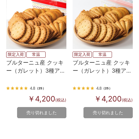
限定入荷
常温
限定入荷
常温
ブルターニュ産 クッキ
ブルターニュ産 クッキ
ー（ガレット）3種アソ
ー（ガレット）3種アソ
ート缶（レッド）
ート缶（ピンク フラワ
ー）
4.8
4.8
（25）
（25）
￥4,200
￥4,200
(税込)
(税込)
売り切れました
売り切れました