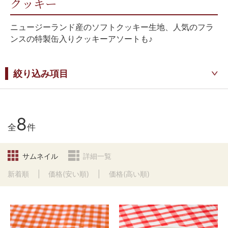
クッキー
ニュージーランド産のソフトクッキー生地、人気のフラ
ンスの特製缶入りクッキーアソートも♪
絞り込み項目
8
全
件
サムネイル
詳細一覧
新着順
価格(安い順)
価格(高い順)