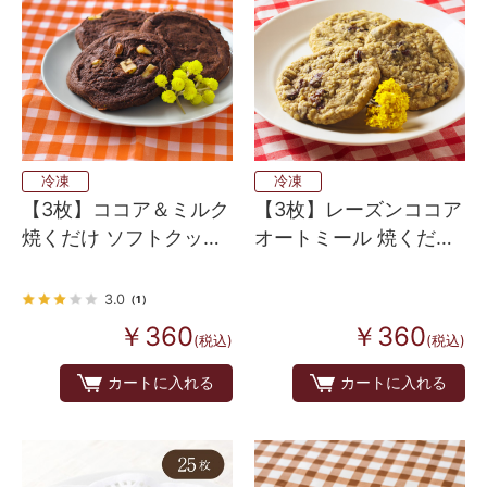
冷凍
冷凍
【3枚】ココア＆ミルク
【3枚】レーズンココア
焼くだけ ソフトクッキ
オートミール 焼くだけ
ー生地（アメリカンホ
ソフトクッキー生地
ームメイドタイプ）
（アメリカンホームメ
3.0
（1）
イドタイプ）
￥360
￥360
(税込)
(税込)
カートに入れる
カートに入れる