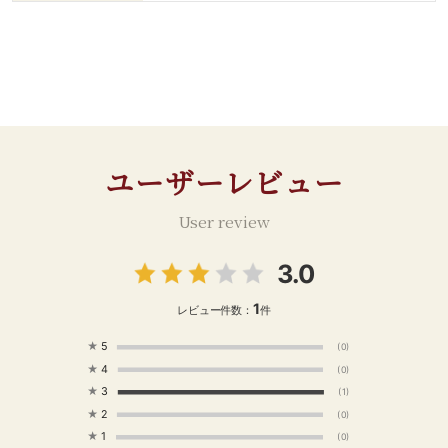
りおろしりんご 小
さじ2 ・イングリッシュマ
フィン 1個 【調理手順】
①オーブンを170℃に温め
ておく。イングリッシュマ
フィンを2つに割る。 ②
片方のマフィンにすりおろ
しりんごを広げてレーズン
チョコオートミールクッキ
ユーザーレビュー
ーをのせる。もう片方のマ
フィンにはチョコ＆ミルク
User review
クッキーをそのままのせ
る。 ③オーブンで約15
分。途中8分程度で、クッ
3.0
キー生地をパンの形に合う
ようにスプーンなどで押し
1
レビュー件数：
件
広げる。 ④焼けたら完
成。 --------------------
★
5
(0)
----------------- いいねや
★
4
(0)
フォロー、保存もぜひよろ
★
3
(1)
しくお願いします♪ ⇒
★
2
(0)
@dining_plus #ダイニン
★
1
(0)
グプラス #輸入食品 #輸入