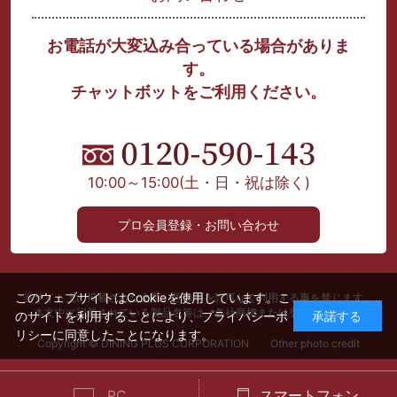
お電話が大変込み合っている場合がありま
す。
チャットボットをご利用ください。
10:00～15:00
(土・日・祝は除く)
プロ会員登録・お問い合わせ
このウェブサイトはCookieを使用しています。こ
当サイト上に掲載された文章、画像等を許可なく利用する事を禁じます。
本文中に記載されている製品名等は、各社商標または登録商標です。
のサイトを利用することにより、
プライバシーポ
承諾する
リシー
に同意したことになります。
Copyright © DINING PLUS CORPORATION Other photo credit
PC
スマートフォン