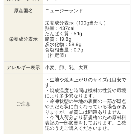
食べる場合と違って パン
にのせているので、少しさ
原産国名
ニュージーランド
っくり目に焼き上げるのが
ポイント！ ぜひお試しく
栄養成分表示（100g当たり）
ださい🎵 ----------------
熱量：437cal
たんぱく質：5.1g
---------------------
栄養成分表示
脂質：19.8g
⇒「焼くだけ ソフトクッキ
炭水化物：58.9g
ー生地」 アメリカンホー
食塩相当量：0.7g
ムメイドタイプ。 しっと
（推定値）
り柔らかな食感のクッキー
に焼きあがります♪ -------
アレルギー表示
小麦、卵、乳、大豆
--------------------------
---- @dining_plus から こ
・生地や焼き上がりのサイズは目安で
ちらの商品をお買い求めい
す。
ただけます （オンライン
・焼成温度と時間は機材の性質や環境
ショップはコチラ）
により多少異なります。
bit.ly/diningplus-
・冷凍状態の生地の表面の一部が斑点
ご注意
onlineshop ↓（作り方）
やまだら状に白くなっている場合があ
《クッキー生地を使ったレ
りますが、品質には問題ありません。
・今回入荷分より新規格のため原材料
シピ！ ×パン》 【材
表記の一部変更をしております。ご確
料】（2人分） ・焼くだけ
認のうえご購入くださいませ。
ソフトクッキー 2枚 ・す