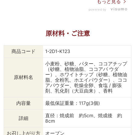
もっと見る
食べたいとき、がっつりお
powered by
やつが食べたいときに😉🎵
今回は チョコ＆ミルク、
レーズンチョコオートミー
ルクッキー。 パンは イン
原材料・ご注意
グリッシュマフィンを使用
しました。 ポイントは塩
味のあるパンを使うこと。
商品コード
1-2D1-K123
クッキーの甘さとパンの塩
味がよく合います😋💕 バ
小麦粉、砂糖、バター、ココアチップ
ゲットやクロワッサン、三
（砂糖、植物油脂、ココアパ ウダ
角プレッツェルなど お好
ー）、ホワイトチップ（砂糖、植物油
原材料名
きなパンで作ってみてくだ
脂、全粉乳、ホエイパウダー）、ココ
さい。 レシピでご紹介し
アパウダー、乾燥全卵、食塩 / 膨張
ている 「レーズンチョコ
剤、乳化剤（大豆由来）、香料
オートミール×すりおろし
りんご」の組み合せは、パ
内容量
最低保証重量：117g(3個)
ンがしっとりするので、
しっとりが苦手な方は、
直径：焼成前 約5cm、焼成後 約
詳細
すりおろしりんごの代わり
8cm
にバターを塗るのもおすす
めです。 クッキーだけで
お召し上がり方
オーブン