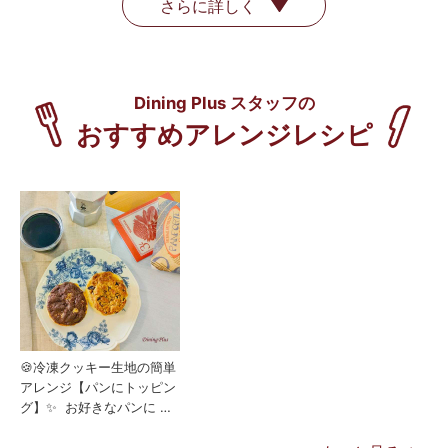
さらに詳しく
🍪冷凍クッキー生地の簡単
アレンジ【パンにトッピン
グ】✨️ お好きなパンに ソ
フトクッキー生地をのせて
焼くだけ！👍 甘い朝食が