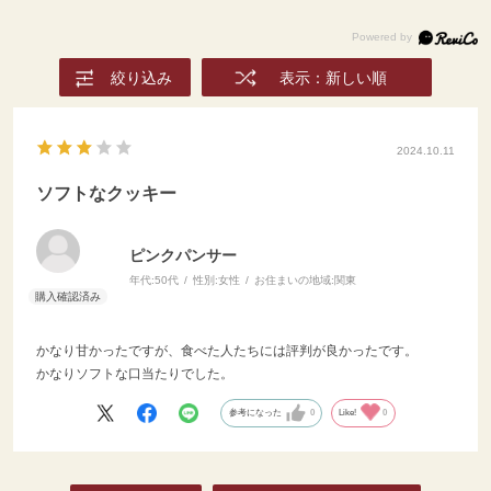
食材 #通販グルメ #おうち
ごはん #食べることが好き
な人と繋がりたい #朝食レ
絞り込み
表示：新しい順
シピ #おやつのじかん #ク
ッキーレシピ #ソフトクッ
キー #チョコレート #オー
トミール #パンある暮らし
2024.10.11
ソフトなクッキー
ピンクパンサー
年代:
50代
性別:
女性
お住まいの地域:
関東
かなり甘かったですが、食べた人たちには評判が良かったです。
かなりソフトな口当たりでした。
参考になった
0
Like!
0