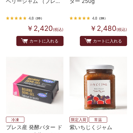
ベリージャム （プレザ
ター 250g
ーブスタイル）
4.8
4.8
（20）
（28）
￥2,420
￥2,480
(税込)
(税込)
カートに入れる
カートに入れる
冷凍
限定入荷
常温
ブレス産 発酵バター ド
紫いちじくジャム