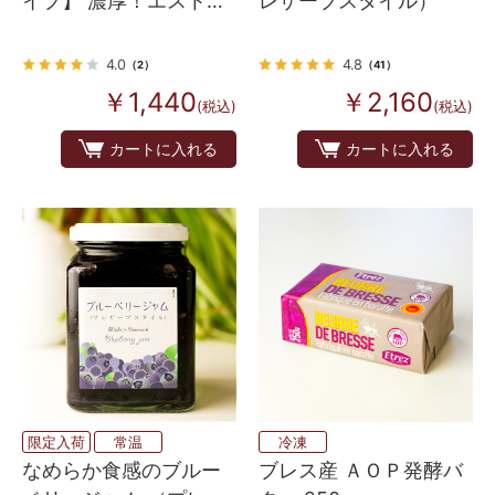
イプ】 濃厚！エストニ
レザーブスタイル）
アの百花はちみつ
8g×20
4.0
4.8
（2）
（41）
￥1,440
￥2,160
(税込)
(税込)
カートに入れる
カートに入れる
限定入荷
常温
冷凍
なめらか食感のブルー
ブレス産 ＡＯＰ発酵バ