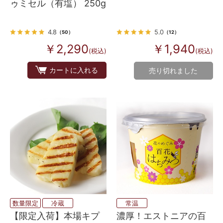
ゥミセル（有塩） 250g
4.8
5.0
（50）
（12）
￥2,290
￥1,940
(税込)
(税込)
カートに入れる
売り切れました
数量限定
冷蔵
常温
【限定入荷】本場キプ
濃厚！エストニアの百