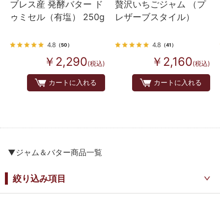
ブレス産 発酵バター ド
贅沢いちごジャム （プ
ゥミセル（有塩） 250g
レザーブスタイル）
4.8
4.8
（50）
（41）
￥2,290
￥2,160
(税込)
(税込)
カートに入れる
カートに入れる
▼ジャム＆バター商品一覧
絞り込み項目