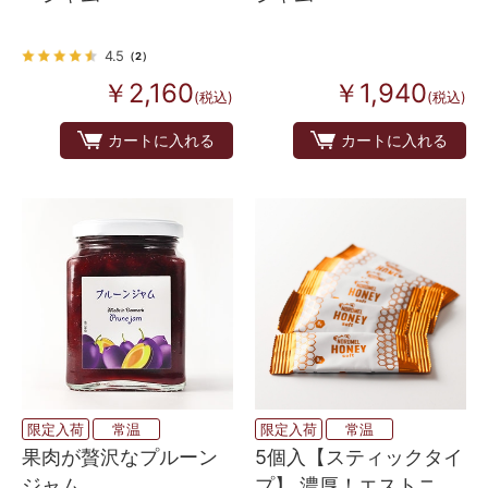
4.5
（2）
￥2,160
￥1,940
(税込)
(税込)
カートに入れる
カートに入れる
限定入荷
常温
限定入荷
常温
5個入【スティックタイ
果肉が贅沢なプルーン
プ】 濃厚！エストニア
ジャム