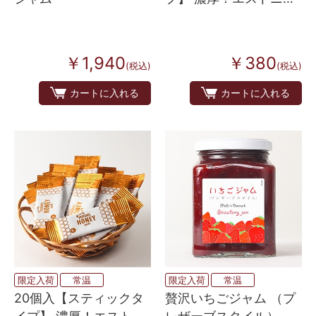
の百花はちみつ 8g×5
￥380
￥1,940
(税込)
(税込)
カートに入れる
カートに入れる
限定入荷
常温
限定入荷
常温
20個入【スティックタ
贅沢いちごジャム （プ