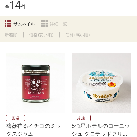
14
全
件
サムネイル
詳細一覧
新着順
価格(安い順)
価格(高い順)
常温
冷凍
薔薇香るイチゴのミッ
5つ星ホテルのコーニッ
クスジャム
シュ クロテッドクリー