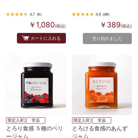
ム
4.7
4.9
（3）
（20）
￥1,080
￥389
(税込)
(税込)
カートに入れる
売り切れました
限定入荷
常温
限定入荷
常温
とろり食感 ５種のベリ
とろける食感のあんず
ージャム
ジャム