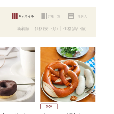
サムネイル
詳細一覧
一括購入
新着順
価格(安い順)
価格(高い順)
冷凍