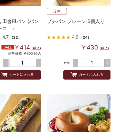
冷凍
 田舎風パン (パン
プチパン プレーン 5個入り
ーニュ）
4.7
4.9
（22）
（24）
￥414
￥430
(税込)
(税込)
通常価格 ￥690 税込
量
数量
カートに入れる
カートに入れる