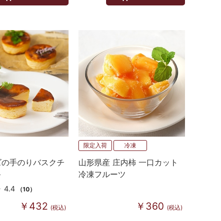
限定入荷
冷凍
ズの手のりバスクチ
山形県産 庄内柿 一口カット
キ
冷凍フルーツ
4.4
（10）
￥432
￥360
(税込)
(税込)