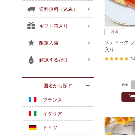
送料無料（込み）
ギフト箱入り
冷凍
スティック プ
限定入荷
入り
4.
解凍するだけ
国名から探す
数量
フランス
イタリア
ドイツ