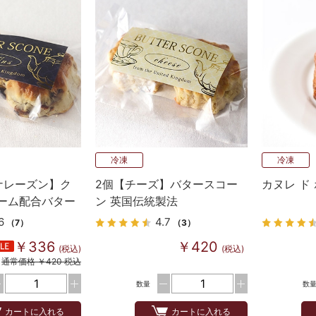
冷凍
冷凍
ナレーズン】ク
2個【チーズ】バタースコー
カヌレ ド
ーム配合バター
ン 英国伝統製法
国伝統の味
6
4.7
（7）
（3）
￥336
￥420
(税込)
(税込)
通常価格 ￥420 税込
数量
数
カートに入れる
カートに入れる