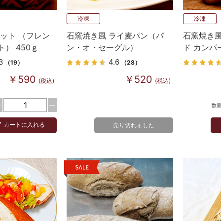
冷凍
冷凍
ット （フレン
石窯焼き風 ライ麦パン（パ
石窯焼き風
） 450ｇ
ン・オ・セーグル）
ド カンパ
8
4.6
（19）
（28）
￥590
￥520
(税込)
(税込)
数
カートに入れる
売り切れました