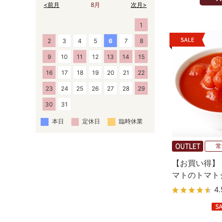
<前月
8月
次月>
1
2
3
4
5
6
7
8
9
10
11
12
13
14
15
16
17
18
19
20
21
22
23
24
25
26
27
28
29
30
31
本日
定休日
臨時休業
常
【お買い得】
マトのトマト
（皮なし）40
4.