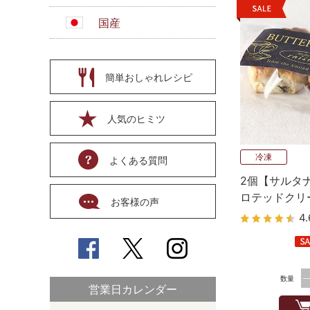
国産
簡単おしゃれレシピ
人気のヒミツ
冷凍
よくある質問
2個【サルタ
ロテッドクリ
お客様の声
スコーン 英
4.
数量
営業日カレンダー