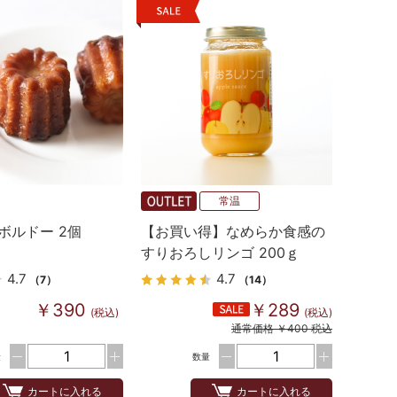
常温
 ボルドー 2個
【お買い得】なめらか食感の
すりおろしリンゴ 200ｇ
4.7
4.7
（7）
（14）
￥390
￥289
(税込)
(税込)
通常価格 ￥400 税込
量
数量
カートに入れる
カートに入れる