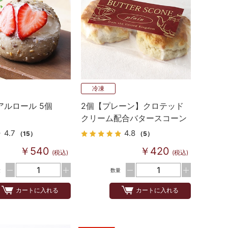
冷凍
アルロール 5個
2個【プレーン】クロテッド
クリーム配合バタースコーン
英国伝統の味
4.7
4.8
（15）
（5）
￥540
￥420
(税込)
(税込)
量
数量
カートに入れる
カートに入れる