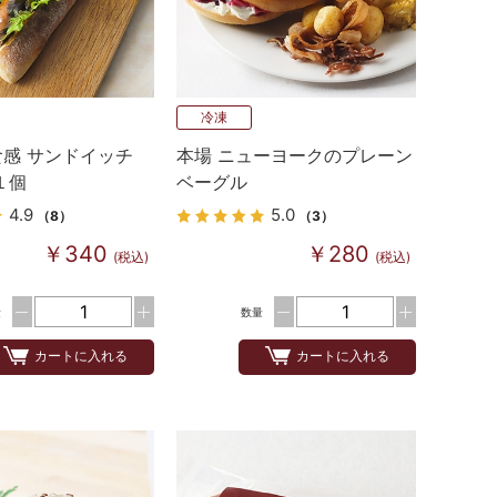
冷凍
感 サンドイッチ
本場 ニューヨークのプレーン
１個
ベーグル
4.9
5.0
（8）
（3）
￥340
￥280
(税込)
(税込)
量
数量
カートに入れる
カートに入れる