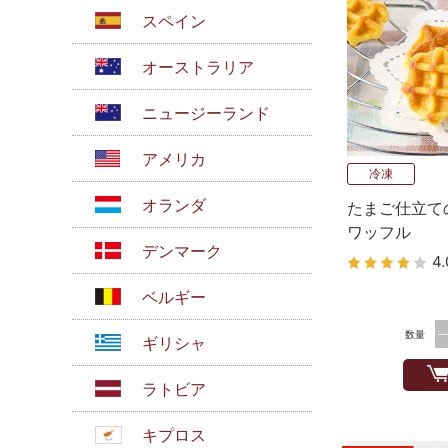
スペイン
オーストラリア
ニュージーランド
アメリカ
冷凍
オランダ
たまご仕立て
ワッフル
デンマーク
4.
ベルギー
数量
ギリシャ
ラトビア
キプロス