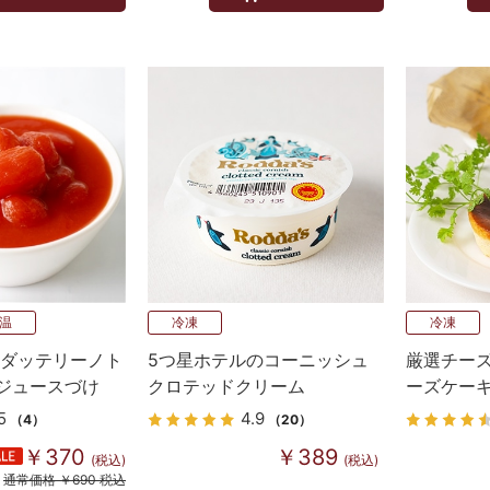
温
冷凍
冷凍
 ダッテリーノト
5つ星ホテルのコーニッシュ
厳選チー
ジュースづけ
クロテッドクリーム
ーズケー
0ｇ
5
4.9
（4）
（20）
￥370
￥389
(税込)
(税込)
通常価格 ￥690 税込