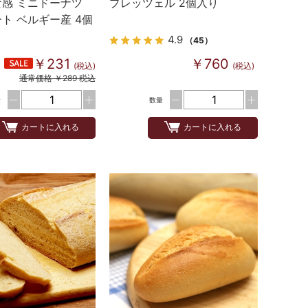
感 ミニドーナツ
プレッツェル 2個入り
ト ベルギー産 4個
4.9
（45）
￥231
￥760
(税込)
(税込)
通常価格 ￥289 税込
量
数量
カートに入れる
カートに入れる