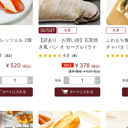
冷凍
冷凍
レッツェル 2個
【訳あり・お買い得】石窯焼
ふわもち食
き風 パン オ セーグル (ライ
チャバタ 
麦パン）
8
4.8
（32）
（8）
￥520
￥378
(税込)
(税込)
通常価格 ￥520 税込
数量
数
カートに入れる
カートに入れる