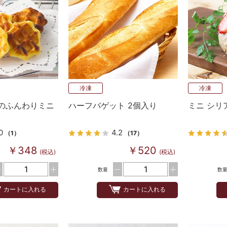
冷凍
冷凍
のふんわりミニ
ハーフバゲット 2個入り
ミニ シリ
0
4.2
（1）
（17）
￥348
￥520
(税込)
(税込)
数量
数
カートに入れる
カートに入れる