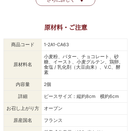
原材料・ご注意
商品コード
1-2A1-CA63
小麦粉、バター、チョコレート、砂
糖、イースト、小麦グルテン、鶏卵、
原材料名
食塩 / 乳化剤（大豆由来）、V.C、酵
素
内容量
2個
詳細
ピースサイズ：縦約8cm 横約6cm
お召し上がり方
オーブン
原産国名
フランス