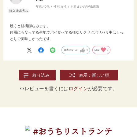
年代:
40代
性別:
女性
お住まいの地域:
東海
焼くと結構膨らみます。
何層にもなってる生地でパイ食べてる様なサクサクパリパリ中はしっ
とりで美味しかったです。
参考になった
0
Like!
0
絞り込み
表示：新しい順
※レビューを書くには
ログイン
が必要です。
#おうちリストランテ