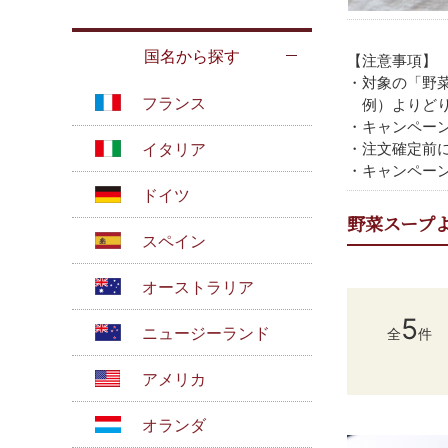
国名から探す
【注意事項】
・対象の「野菜
フランス
例）よりどり5
・キャンペー
イタリア
・注文確定前
・キャンペー
ドイツ
野菜スープ
スペイン
オーストラリア
5
ニュージーランド
全
件
アメリカ
オランダ