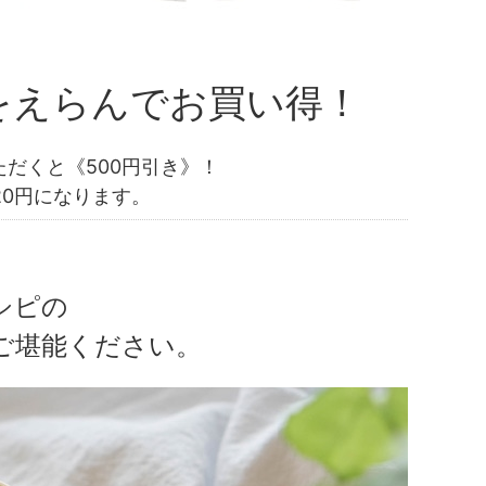
をえらんでお買い得！
だくと《500円引き》！
20円になります。
シピの
ご堪能ください。