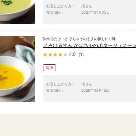
お召し上がり方：
湯せん
賞味期限：
2027年01月05日
温めるだけ！かぼちゃそのままの優しい甘味
とろける甘み かぼちゃのポタージュスー
4.0
（1）
冷凍
お召し上がり方：
湯せん
賞味期限：
2026年09月15日