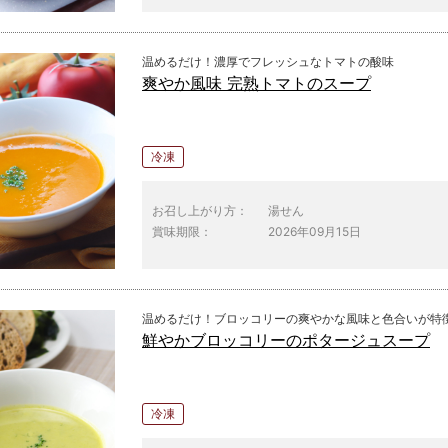
温めるだけ！濃厚でフレッシュなトマトの酸味
爽やか風味 完熟トマトのスープ
冷凍
お召し上がり方：
湯せん
賞味期限：
2026年09月15日
温めるだけ！ブロッコリーの爽やかな風味と色合いが特
鮮やかブロッコリーのポタージュスープ
冷凍