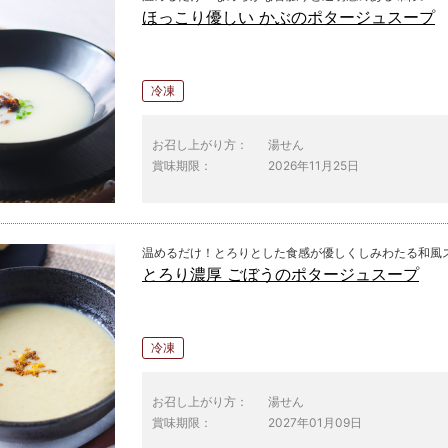
ほっこり優しい かぶのポタージュスープ
冷凍
お召し上がり方：
湯せん
賞味期限：
2026年11月25日
温めるだけ！とろりとした食感が優しくしみわたる和風
とろり濃厚 ごぼうのポタージュスープ
冷凍
お召し上がり方：
湯せん
賞味期限：
2027年01月09日