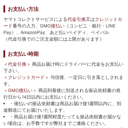
お支払い方法
ヤマトコレクトサービスによる
代金引換
又は
クレジットカ
ード
番号の入力、GMO
後払い
（コンビニ・銀行・LINE
Pay）、AmazonPay、あと払いペイディ、ペイパル
（代金引換でのご注文金額には上限があります）
お支払い時期
＜代金引換＞
商品お届け時にドライバーに代金をお支払い
下さい。
＜クレジットカード＞
与信後、一定日に引き落としされま
す。
＜GMO後払い＞
商品到着後に別送される振込依頼書の発
行日から14日以内にお支払いください。
・後払いの振込依頼書は商品お届け後1週間以内に、別
途郵送にてお届けいたします。
・商品お届け後1週間程度たっても振込依頼書が届かな
い場合は、お手数ですが弊社までご連絡ください。