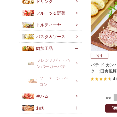
ドリンク
フルーツ＆野菜
トルティーヤ
パスタ＆ソース
肉加工品
冷凍
フレンチパテ・ハ
パテ ド カン
ンバーガーパテ
ク （田舎風豚
タンダード
ソーセージ・ベー
4.
コン
生ハム
数量
お肉