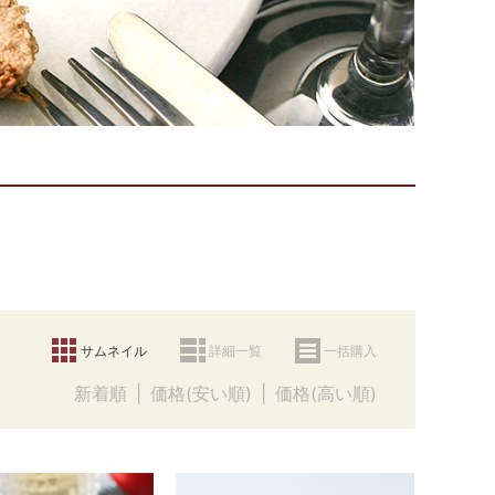
サムネイル
詳細一覧
一括購入
新着順
価格(安い順)
価格(高い順)