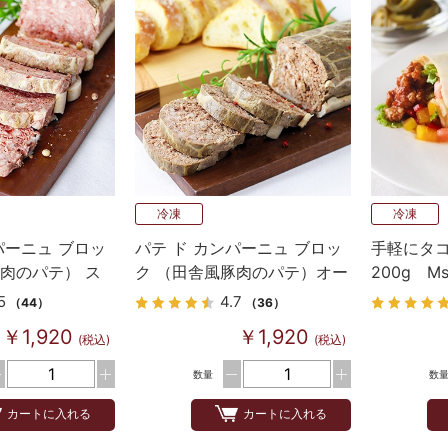
冷凍
冷凍
パーニュ ブロッ
パテ ド カンパーニュ ブロッ
手軽にタ
肉のパテ） ス
ク （田舎風豚肉のパテ）オー
200g M
センティック
ク）使用
5
4.7
（44）
（36）
￥1,920
￥1,920
(税込)
(税込)
数量
数
カートに入れる
カートに入れる