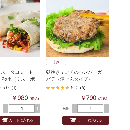
冷凍
コス！タコミート
朝挽きミンチのハンバーガー
s.Pork（ミス・ポー
パテ（湯せんタイプ）
5.0
5.0
（1）
（8）
￥980
￥790
(税込)
(税込)
量
数量
カートに入れる
カートに入れる