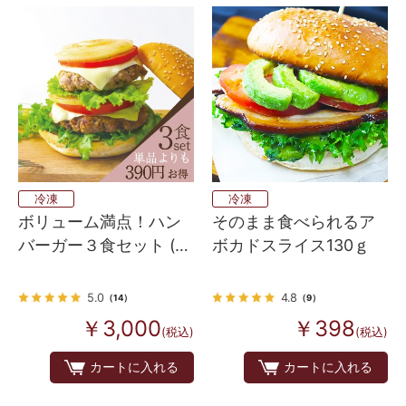
冷凍
冷凍
ボリューム満点！ハン
そのまま食べられるア
バーガー３食セット (湯
ボカドスライス130ｇ
せんタイプパテ）
5.0
4.8
（14）
（9）
￥3,000
￥398
(税込)
(税込)
カートに入れる
カートに入れる