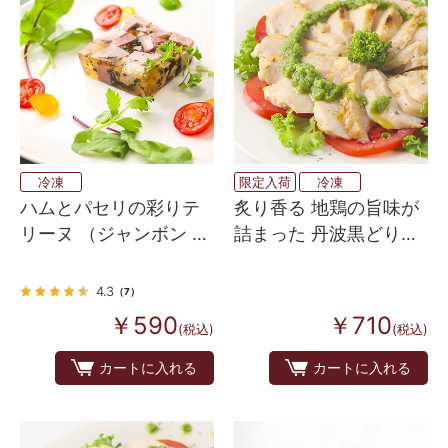
冷凍
限定入荷
冷凍
ハムとパセリの彩りテ
炙り香る 地鶏の旨味が
リーヌ （ジャンボン ペ
詰まった 丹波黒どりし
ルシェ）
ばき（タタキ風蒸し
鶏）S
4.3
（7）
￥590
￥710
(税込)
(税込)
カートに入れる
カートに入れる