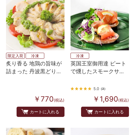
限定入荷
冷凍
冷凍
炙り香る 地鶏の旨味が
英国王室御用達 ピート
詰まった 丹波黒どりし
で燻したスモークサー
ばき（タタキ風蒸し
モン
鶏）M
5.0
（2）
￥770
￥1,690
(税込)
(税込)
カートに入れる
カートに入れる