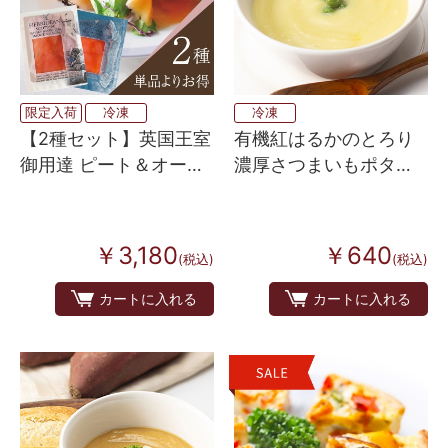
限定入荷
冷凍
冷凍
【2種セット】英国王室
有機紅はるかのとろり
御用達 ピート＆オーク
濃厚さつまいもポター
樽で燻したスモークサ
ジュ
ーモン（プレゼントあ
り）
￥3,180
￥640
(税込)
(税込)
カートに入れる
カートに入れる