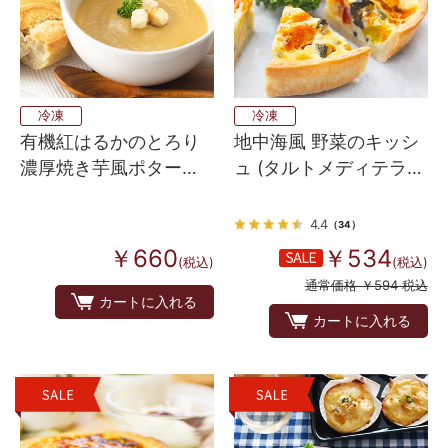
冷凍
冷凍
有機紅はるかのとろり
地中海風 野菜のキッシ
濃厚焼き芋風ポタージ
ュ (タルトメディテラ
ュ
ネ）
4.4
（34）
￥660
￥534
(税込)
(税込)
通常価格 ￥594 税込
カートに入れる
カートに入れる