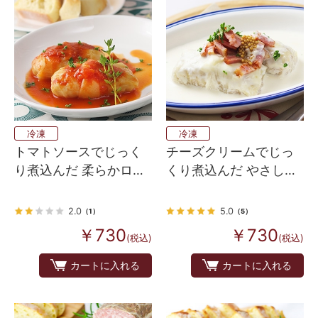
冷凍
冷凍
トマトソースでじっく
チーズクリームでじっ
り煮込んだ 柔らかロー
くり煮込んだ やさしい
ルキャベツ
ロールキャベツ
2.0
5.0
（1）
（5）
￥730
￥730
(税込)
(税込)
カートに入れる
カートに入れる