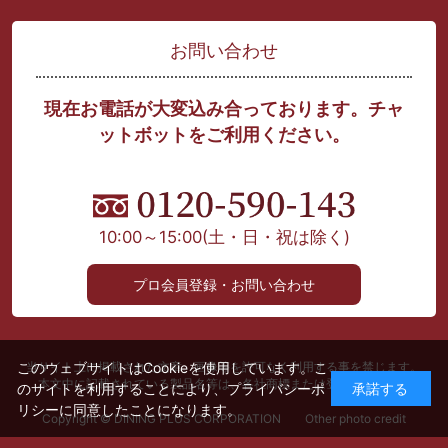
お問い合わせ
現在お電話が大変込み合っております。チャ
ットボットをご利用ください。
10:00～15:00
(土・日・祝は除く)
プロ会員登録・お問い合わせ
このウェブサイトはCookieを使用しています。こ
当サイト上に掲載された文章、画像等を許可なく利用する事を禁じます。
本文中に記載されている製品名等は、各社商標または登録商標です。
のサイトを利用することにより、
プライバシーポ
承諾する
リシー
に同意したことになります。
Copyright © DINING PLUS CORPORATION Other photo credit