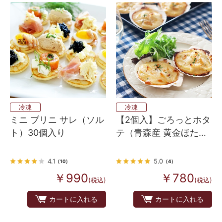
冷凍
冷凍
ミニ ブリニ サレ（ソル
【2個入】ごろっとホタ
ト）30個入り
テ（青森産 黄金ほた
て）のコキーユ（グラ
タン）
4.1
5.0
（10）
（4）
￥990
￥780
(税込)
(税込)
カートに入れる
カートに入れる