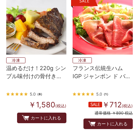
冷凍
冷凍
温めるだけ！220g シン
フランス伝統生ハム
プル味付けの骨付き豚
IGP ジャンボン ド バイ
バックリブ ハーフサイ
ヨンヌ 50g
ズ （スペアリブ）
5.0
5.0
（6）
（1）
￥1,580
￥712
(税込)
(税込)
通常価格 ￥890 税込
カートに入れる
カートに入れる