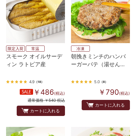
限定入荷
常温
冷凍
スモーク オイルサーデ
朝挽きミンチのハンバ
ィン ラトビア産
ーガーパテ（湯せんタ
イプ）
4.9
5.0
（18）
（8）
￥486
￥790
(税込)
(税込)
通常価格 ￥540 税込
カートに入れる
カートに入れる