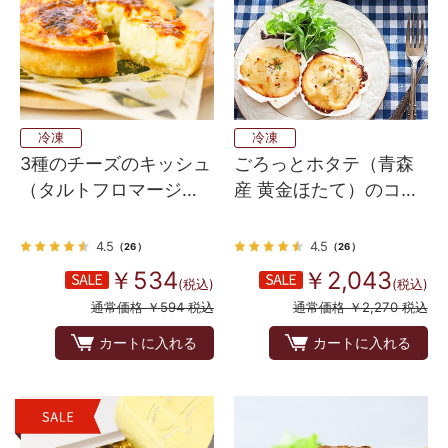
冷凍
冷凍
3種のチーズのキッシュ
ごろっとホタテ（青森
（タルトフロマージュ
産 黄金ほたて）のコキ
サレ）
ーユ（グラタン） 8個
入り
4.5
4.5
（26）
（26）
￥534
￥2,043
(税込)
(税込)
通常価格 ￥594 税込
通常価格 ￥2,270 税込
カートに入れる
カートに入れる