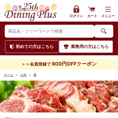
ログイン
カート
メニュー
初めて
の方はこちら
業務用
の方はこちら
800円OFFクーポン
＞＞会員登録で
ホーム
>
お肉
>
豚