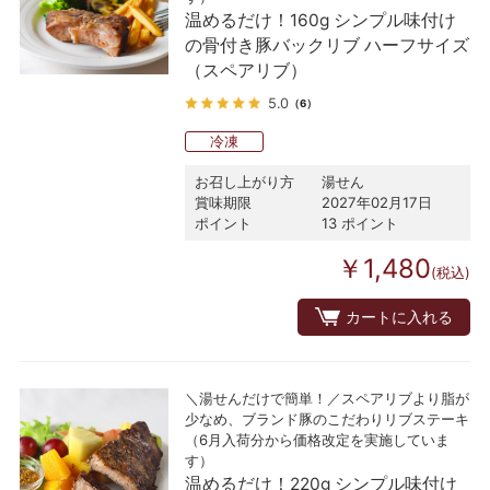
温めるだけ！160g シンプル味付け
の骨付き豚バックリブ ハーフサイズ
（スペアリブ）
5.0
（6）
冷凍
お召し上がり方
湯せん
賞味期限
2027年02月17日
ポイント
13 ポイント
￥1,480
(税込)
カートに入れる
＼湯せんだけで簡単！／スペアリブより脂が
少なめ、ブランド豚のこだわりリブステーキ
（6月入荷分から価格改定を実施していま
す）
温めるだけ！220g シンプル味付け