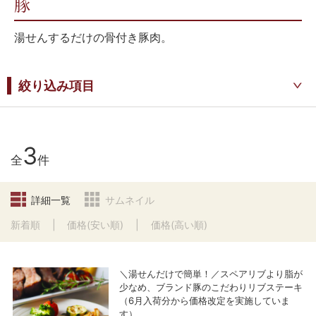
豚
湯せんするだけの骨付き豚肉。
絞り込み項目
3
全
件
詳細一覧
サムネイル
新着順
価格(安い順)
価格(高い順)
＼湯せんだけで簡単！／スペアリブより脂が
少なめ、ブランド豚のこだわりリブステーキ
（6月入荷分から価格改定を実施していま
す）