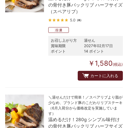
の骨付き豚バックリブ ハーフサイズ
（スペアリブ）
5.0
（6）
冷凍
お召し上がり方
湯せん
賞味期限
2027年02月17日
ポイント
14 ポイント
￥1,580
(税込)
カートに入れる
＼湯せんだけで簡単！／スペアリブより脂が
少なめ、ブランド豚のこだわりリブステーキ
（6月入荷分から価格改定を実施していま
す）
温めるだけ！280g シンプル味付け
の骨付き豚バックリブ ハーフサイズ