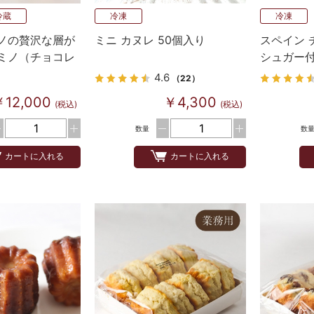
冷蔵
冷凍
冷凍
ノの贅沢な層が
ミニ カヌレ 50個入り
スペイン 
ミノ（チョコレ
シュガー付
0個
4.6
（22）
￥12,000
￥4,300
(税込)
(税込)
数量
数
カートに入れる
カートに入れる