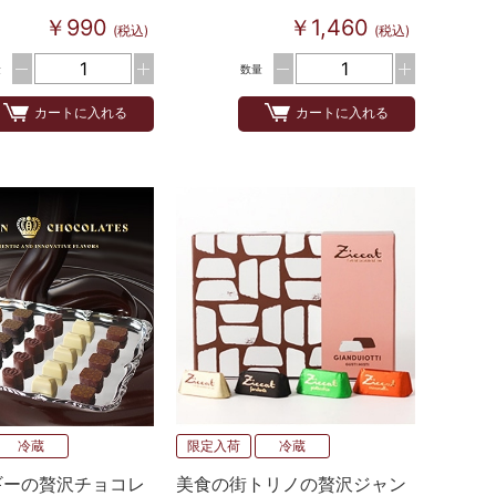
￥990
￥1,460
(税込)
(税込)
量
数量
カートに入れる
カートに入れる
冷蔵
限定入荷
冷蔵
ギーの贅沢チョコレ
美食の街トリノの贅沢ジャン