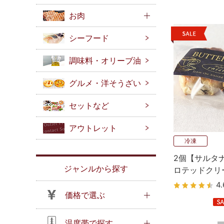
お肉
シーフード
調味料・オリーブ油
グルメ・洋そうざい
セットなど
アウトレット
冷凍
2個【サルタ
ジャンルから探す
ロテッドクリ
スコーン 英
4.
価格で選ぶ
温度帯で探す