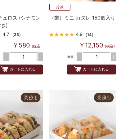
冷凍
チュロス (シナモン
（業）ミニ カヌレ 150個入り
き)
4.7
4.9
（25）
（14）
￥580
￥12,150
(税込)
(税込)
量
数量
カートに入れる
カートに入れる