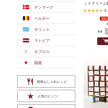
ッドクリーム
デンマーク
ーン 英国伝統
4.
ベルギー
ギリシャ
数量
ラトビア
キプロス
国産
簡単おしゃれレシピ
人気のヒミツ