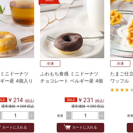
冷凍
冷凍
 ミニドーナツ
ふわもち食感 ミニドーナツ
たまご仕
ギー産 4個入り
チョコレート ベルギー産 4個
ワッフル
入り
￥214
￥231
(税込)
(税込)
通常価格 ￥268 税込
通常価格 ￥289 税込
数量
数
カートに入れる
カートに入れる