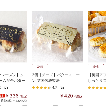
冷凍
冷凍
ナレーズン】ク
2個【チーズ】バタースコー
【英国ア
ーム配合バター
ン 英国伝統製法
しっとり
国伝統の味
ドクリー
6
4.7
（7）
（3）
￥336
￥420
(税込)
(税込)
通常価格 ￥420 税込