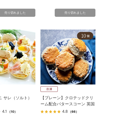
売り切れました
売り切れました
冷凍
ニ サレ（ソルト）
【プレーン】クロテッドクリ
ーム配合バタースコーン 英国
伝統の味 10個
4.1
4.8
（10）
（66）