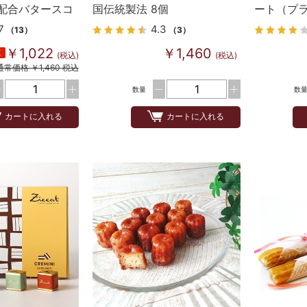
配合バタースコ
国伝統製法 8個
ート（プラ
の味 10個
個
7
4.3
（13）
（3）
￥1,022
￥1,460
(税込)
(税込)
通常価格 ￥1,460 税込
数量
数
カートに入れる
カートに入れる