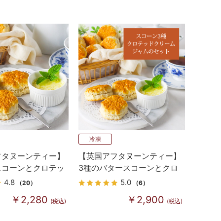
冷凍
フタヌーンティー】
【英国アフタヌーンティー】
スコーンとクロテッ
3種のバタースコーンとクロ
ムセット
テッドクリーム＆ジャムセッ
4.8
5.0
（20）
（6）
ト
￥2,280
￥2,900
(税込)
(税込)