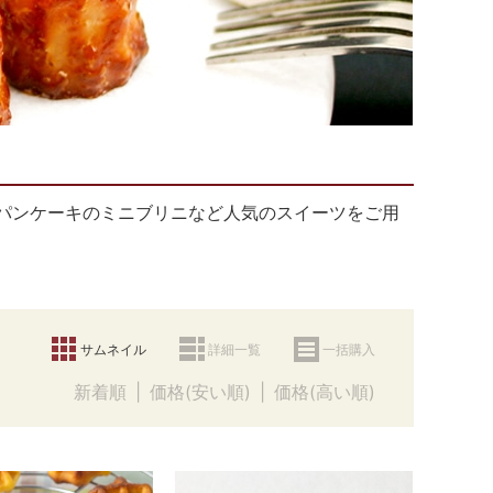
パンケーキのミニブリニなど人気のスイーツをご用
サムネイル
詳細一覧
一括購入
新着順
価格(安い順)
価格(高い順)