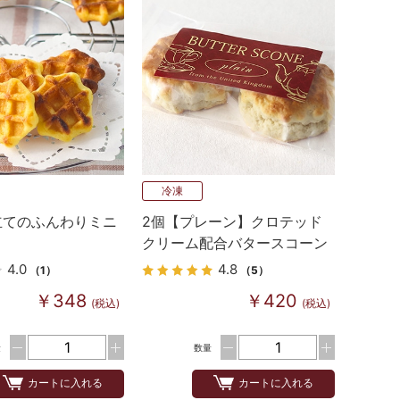
冷凍
立てのふんわりミニ
2個【プレーン】クロテッド
クリーム配合バタースコーン
英国伝統の味
4.0
4.8
（1）
（5）
￥348
￥420
(税込)
(税込)
量
数量
カートに入れる
カートに入れる