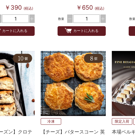
￥390
￥650
(税込)
(税込)
数量
数
カートに入れる
カートに入れる
冷凍
限定入荷
ーズン】クロテ
【チーズ】バタースコーン 英
本場ベル