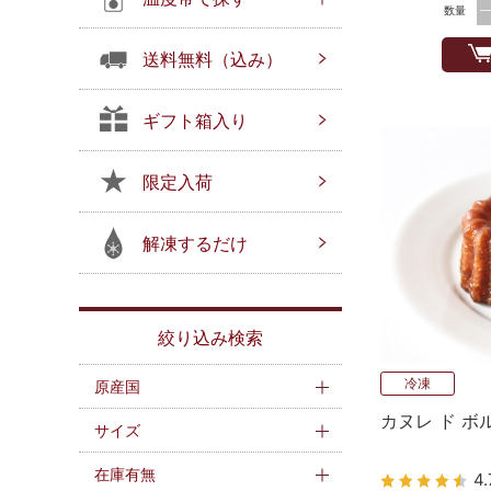
数量
送料無料（込み）
ギフト箱入り
限定入荷
解凍するだけ
絞り込み検索
冷凍
原産国
カヌレ ド ボ
サイズ
在庫有無
4.