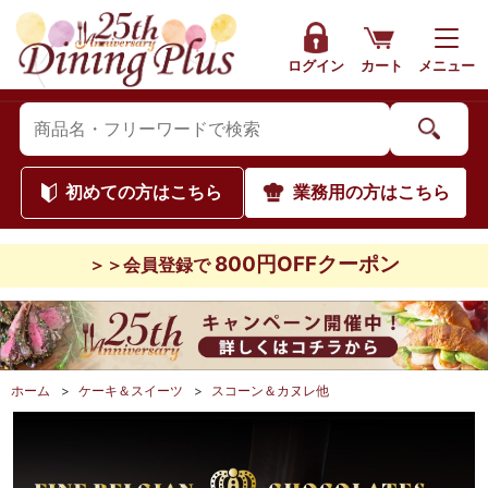
ログイン
カート
メニュー
初めて
の方はこちら
業務用
の方はこちら
800円OFFクーポン
＞＞会員登録で
ホーム
>
ケーキ＆スイーツ
>
スコーン＆カヌレ他