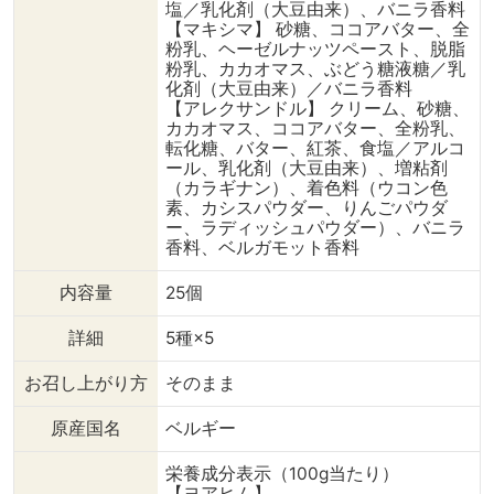
塩／乳化剤（大豆由来）、バニラ香料
【マキシマ】 砂糖、ココアバター、全
粉乳、ヘーゼルナッツペースト、脱脂
粉乳、カカオマス、ぶどう糖液糖／乳
化剤（大豆由来）／バニラ香料
【アレクサンドル】 クリーム、砂糖、
カカオマス、ココアバター、全粉乳、
転化糖、バター、紅茶、食塩／アルコ
ール、乳化剤（大豆由来）、増粘剤
（カラギナン）、着色料（ウコン色
素、カシスパウダー、りんごパウダ
ー、ラディッシュパウダー）、バニラ
香料、ベルガモット香料
内容量
25個
詳細
5種×5
お召し上がり方
そのまま
原産国名
ベルギー
栄養成分表示（100g当たり）
【ヨアヒム】