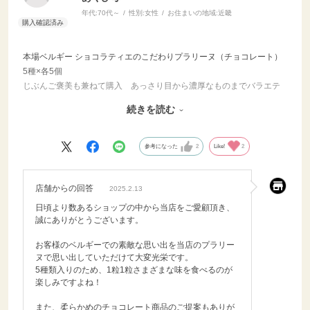
年代:
70代～
性別:
女性
お住まいの地域:
近畿
本場ベルギー ショコラティエのこだわりプラリーヌ（チョコレート）
5種×各5個
じぶんご褒美も兼ねて購入 あっさり目から濃厚なものまでバラエテ
ィーに富んでいました とても美味しくいただいております ひとつ
続きを読む
わがまま言いますと 柔らかめのものも入っていたらいいのになぁ
と、家族に高齢のチョコ好きが前歯治療中であまり固いものが噛めま
せん 口中で溶かすにしてももう少しやわらかいのがあったらなぁと
参考になった
2
Like!
2
寂し気に言われました
昔冬にベルギーを訪れ街角のチョコレートやさんで抱えるほどいっぱ
い買って帰ったこと思い出しながらいただいています
店舗からの回答
2025.2.13
日頃より数あるショップの中から当店をご愛顧頂き、
誠にありがとうございます。
お客様のベルギーでの素敵な思い出を当店のプラリー
ヌで思い出していただけて大変光栄です。
5種類入りのため、1粒1粒さまざまな味を食べるのが
楽しみですよね！
また、柔らかめのチョコレート商品のご提案もありが