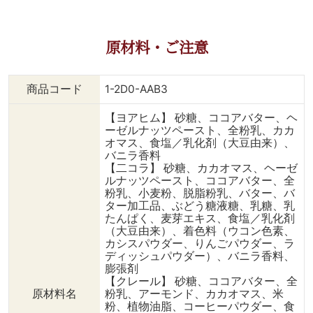
原材料・ご注意
商品コード
1-2D0-AAB3
【ヨアヒム】 砂糖、ココアバター、ヘ
ーゼルナッツペースト、全粉乳、カカ
オマス、食塩／乳化剤（大豆由来）、
バニラ香料
【二コラ】 砂糖、カカオマス、ヘーゼ
ルナッツペースト、ココアバター、全
粉乳、小麦粉、脱脂粉乳、バター、バ
ター加工品、ぶどう糖液糖、乳糖、乳
たんぱく、麦芽エキス、食塩／乳化剤
（大豆由来）、着色料（ウコン色素、
カシスパウダー、りんごパウダー、ラ
ディッシュパウダー）、バニラ香料、
膨張剤
【クレール】 砂糖、ココアバター、全
原材料名
粉乳、アーモンド、カカオマス、米
粉、植物油脂、コーヒーパウダー、食