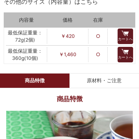
その他のサイズ（内容量）はこちら
内容量
価格
在庫
最低保証重量：
￥420
○
カートへ
72g(2個)
最低保証重量：
￥1,460
○
カートへ
360g(10個)
商品特徴
原材料・ご注意
商品特徴