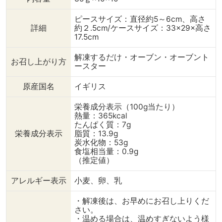
ピースサイズ：直径約5～6cm、高さ
詳細
約２.5cm/ケースサイズ：33×29×高さ
17.5cm
解凍するだけ・オーブン・オーブント
お召し上がり方
ースター
原産国名
イギリス
栄養成分表示（100g当たり）
熱量：365kcal
たんぱく質：7g
栄養成分表示
脂質：13.9g
炭水化物：53g
食塩相当量：0.9g
（推定値）
アレルギー表示
小麦、卵、乳
・解凍後は、お早めにお召し上りくだ
さい。
・温める場合は、温めすぎないよう様