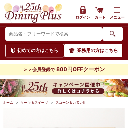
ログイン
カート
メニュー
初めて
の方はこちら
業務用
の方はこちら
800円OFFクーポン
＞＞会員登録で
ホーム
>
ケーキ＆スイーツ
>
スコーン＆カヌレ他