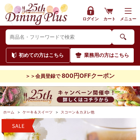
ログイン
カート
メニュー
初めて
の方はこちら
業務用
の方はこちら
800円OFFクーポン
＞＞会員登録で
ホーム
>
ケーキ＆スイーツ
>
スコーン＆カヌレ他