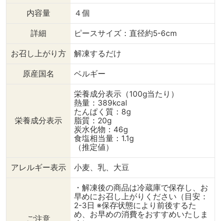
内容量
４個
詳細
ピースサイズ：直径約5-6cm
お召し上がり方
解凍するだけ
原産国名
ベルギー
栄養成分表示（100g当たり）
熱量：389kcal
たんぱく質：8g
栄養成分表示
脂質：20g
炭水化物：46g
食塩相当量：1.1g
（推定値）
アレルギー表示
小麦、乳、大豆
・解凍後の商品は冷蔵庫で保存し、お
早めにお召し上がりください（目安：
2-3日 ※保存状態により前後するた
め、お早めの消費をおすすめいたしま
ご注意