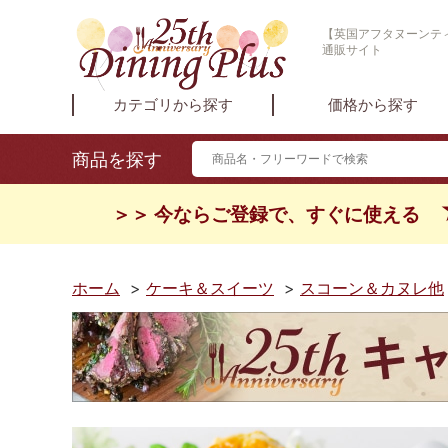
【英国アフタヌーンティ
通販サイト
カテゴリから探す
価格から探す
商品を探す
＞＞ 今ならご登録で、すぐに使える
ホーム
>
ケーキ＆スイーツ
>
スコーン＆カヌレ他