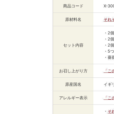
商品コード
X-30
原材料名
それ
・2
・2
セット内容
・2
・5
・薔
お召し上がり方
「こ
原産国名
イギ
アレルギー表示
「こ
・
そ