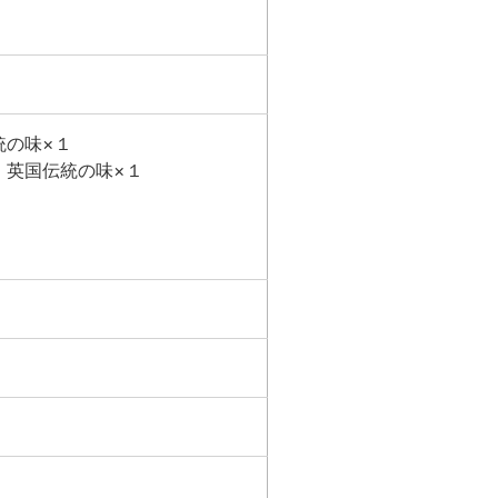
統の味×１
 英国伝統の味×１