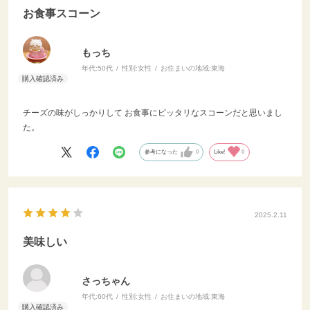
お食事スコーン
もっち
年代:
50代
性別:
女性
お住まいの地域:
東海
チーズの味がしっかりして お食事にピッタリなスコーンだと思いまし
た。
参考になった
0
Like!
0
2025.2.11
美味しい
さっちゃん
年代:
60代
性別:
女性
お住まいの地域:
東海