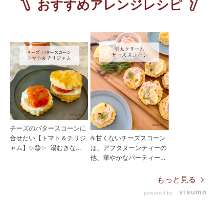
チーズのバタースコーンに
合せたい【トマト＆チリジ
☕甘くないチーズスコーン
ャム】✨️😋✨️ 湯むきな
は、アフタヌーンティーの
し！トマトと砂糖に 少し
他、華やかなパーティーの
のスパイスを加えて煮込ん
前菜メニューにも使えて便
で作る🍅トマトジャム。
利です😋👍 みんな大好き
もっと見る
冷蔵庫で一週間ほど保存で
な明太子とクリームチーズ
powered by
きます👍 トースターで軽
を合わせて、 レモンオイ
く温めたチーズスコーン
ルとハーブでお洒落に仕上
に、 クリームチーズやゴ
げます。🙆 ハーブは魚介