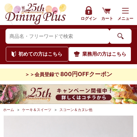
ログイン
カート
メニュー
初めて
の方はこちら
業務用
の方はこちら
800円OFFクーポン
＞＞会員登録で
ホーム
>
ケーキ＆スイーツ
>
スコーン＆カヌレ他