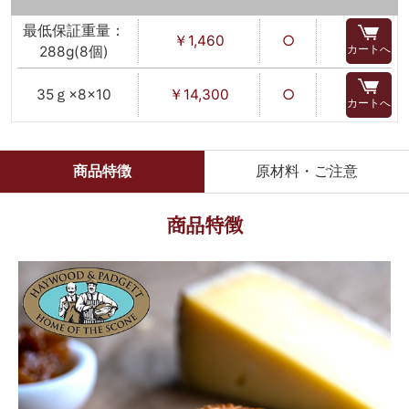
最低保証重量：
￥1,460
○
カートへ
288g(8個)
35ｇ×8×10
￥14,300
○
カートへ
商品特徴
原材料・ご注意
商品特徴