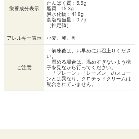
ト 3個
レモンオイル 数滴 ・
たんぱく質：6.6g
栄養成分表示
脂質：15.3g
（500g） ・砂
ディル 1束 ・ピ
炭水化物：41.8g
糖 1/3
ンクペッパー 適量 ・レ
食塩相当量：0.7g
カップ ・りんご
モン 飾りに
（推定値）
酢 大さじ1
【調理手順】 ①スコーン
（レモン汁でも代用可）
は解凍し、半分に切る。
アレルギー表示
小麦、卵、乳
・生姜（すりおろし）
（トースターで少し温める
小さじ1 ・クロー
とより美味しくいただけま
・解凍後は、お早めにお召上りくださ
ブ １個 ・
す。） ②クリームチーズ
い。
チリペッパー 小
と明太子を合わせる。 ③
・温める場合は、温めすぎないよう様
さじ1（お好みで） ・はち
スコーンに明太クリームチ
ご注意
子を見ながら行ってください。
みつ 8g ・
ーズを塗り、ディル、ピン
・「プレーン」「レーズン」のスコー
塩 小
クペッパー、レモンオイル
ンとは異なり、クロテッドクリームは
さじ1/3 【調理手順】
を数滴たらす。レモンを飾
配合されていません。
①トマトをざく切りにし
りにのせる。 ------------
て小鍋に入れ、砂糖と合わ
-------------------------
せて30分ほど置いておく。
いいねやフォロー、保存も
（砂糖がトマトに浸透し、
ぜひよろしくお願いします
水分が出て柔らかく煮詰め
♪ ⇒ @dining_plus #ダイ
やすくなる。） ②りんご
ニングプラス #輸入食品 #
酢、生姜、クローブ、チリ
輸入食材 #通販グルメ #お
ペッパーを加えて鍋に火を
取り寄せ #おうちごはん #
つけ、沸騰したらアクを取
食べることが好きな人と繋