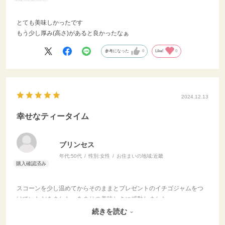
とても美味しかったです
もう少し厚み(高さ)があると良かったなぁ
参考になった
0
Like!
0
2024.12.13
幸せなティータイム
ブリンセス
年代:
50代
性別:
女性
お住まいの地域:
近畿
スコーンを少し温めてからそのままとプレゼントのイチゴジャムをつ
けていただきました。あまりの美味しさに感動しました。
幸せなティータイムを満喫しました。
続きを読む