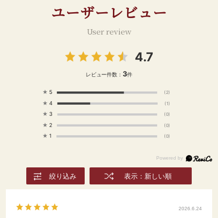
ユーザーレビュー
る。 ③弱火で15～20分ほ
がりたい #食べることが好
ど、時々かき混ぜながらと
き#料理好きな人つながり
ろみがつくまで煮詰める。
たい#instafood#暮らしを
User review
④はちみつと塩で味をと
愉しむ #おやつの時間 #イ
とのえる。 ⑤完全に冷や
ギリススコーン #冷凍スコ
4.7
して完成。チーズスコーン
ーン #アフタヌーンティー
にのせてどうぞ。 -------
#チーズ味 #スイーツ好き
3
レビュー件数：
件
--------------------------
---- いいねやフォロー、
★
5
(2)
保存もぜひよろしくお願い
★
4
(1)
します♪ ⇒ @dining_plus
★
3
(0)
#ダイニングプラス #輸入
食品 #輸入食材 #通販グル
★
2
(0)
メ #おうちごはん #食べる
★
1
(0)
ことが好きな人と繋がりた
い #スコーン #ジャムレシ
ピ #ティータイム #アフタ
ヌーンティー
絞り込み
表示：新しい順
2026.6.24