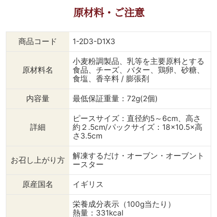
ートチーズと トマトジャ
類と相性がよく、 爽やか
原材料・ご注意
ムをたっぷりのせて。💕😋
なディルを使いました。
サンドイッチやチーズボ
手に入らない場合は、 チ
ードなどで活躍します！
ャービルやかいわれなどで
商品コード
1-2D3-D1X3
生ハムとも相性良しです🙆
代用して 彩りをプラスし
-------------------------
ましょう✨️ --------------
小麦粉調製品、乳等を主要原料とする
------------ ⇒【チーズ】
-----------------------
原材料名
食品、チーズ、バター、鶏卵、砂糖、
バタースコーン 英国伝統
⇒【チーズ バタースコー
食塩、香辛料 / 膨張剤
製法 しっとりとした食感
ン 英国伝統製法】 しっと
とリッチな味わい。 バタ
りとした食感とリッチな味
内容量
最低保証重量：72g(2個)
ーミルクとチェダーチーズ
わい。 バターミルクとチ
のコクが魅力。 ----------
ェダーチーズのコクが魅力
ピースサイズ：直径約5～6cm、高さ
--------------------------
です。 -------------------
詳細
約２.5cm/パックサイズ：18×10.5×高
- @dining_plus から こち
------------------
さ3.5cm
らの商品をお買い求めいた
@dining_plus から こちら
だけます🛒✨️ （オンライ
の商品をお買い求めいただ
解凍するだけ・オーブン・オーブント
お召し上がり方
ンショップはコチラ）
けます🛒 ↓（作り方）
ースター
bit.ly/diningplus-
《明太クリームチーズスコ
onlineshop ↓（作り方）
ーン》 【材料】（2～3人
原産国名
イギリス
《トマト＆チリジャム》
分） ・チーズスコーン 3
【材料】（仕上がり200～
個 ・クリームチーズ 50g
栄養成分表示（100g当たり）
250g） ・トマ
・明太子 1腹 ・
熱量：331kcal