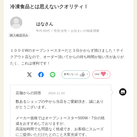
冷凍食品とは思えないクオリティ！
はなさん
年代:
60代
性別:
女性
お住まいの地域:
関東
１０００Wのオーブントースターだと３分かからず焼けました！テイ
クアウト店なので、オーダー頂いてからの待ち時間が短い方がありが
たく、これは便利です！
参考になった
1
Like!
1
店舗からの回答
2024.11.20
数あるショップの中から当店をご愛顧頂き、誠にあり
がとうございます。
メーカー規格ではオーブントースター500W・7分の焼
成をおすすめしておりますが、
高温短時間でも問題なく焼成でき、お客様にスムーズ
にご提供いただけたとのこと大変光栄です。