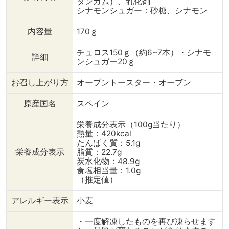
タンガム）、乳化剤
シナモンシュガー：砂糖、シナモン
内容量
170ｇ
チュロス150ｇ（約6~7本）・シナモ
詳細
ンシュガー20ｇ
お召し上がり方
オーブントースター・オーブン
原産国名
スペイン
栄養成分表示（100g当たり）
熱量：420kcal
たんぱく質：5.1g
栄養成分表示
脂質：22.7g
炭水化物：48.9g
食塩相当量：1.0g
（推定値）
アレルギー表示
小麦
・一度解凍したものを再び凍らせます