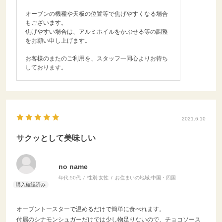
オーブンの機種や天板の位置等で焦げやすくなる場合
もございます。
焦げやすい場合は、アルミホイルをかぶせる等の調整
をお願い申し上げます。
お客様のまたのご利用を、スタッフ一同心よりお待ち
しております。
2021.6.10
サクッとして美味しい
no name
年代:
50代
性別:
女性
お住まいの地域:
中国・四国
オーブントースターで温めるだけで簡単に食べれます。
付属のシナモンシュガーだけでは少し物足りないので、チョコソース