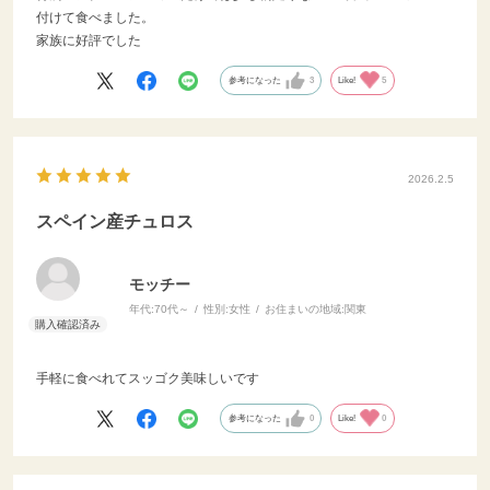
付けて食べました。
家族に好評でした
参考になった
3
Like!
5
2026.2.5
スペイン産チュロス
モッチー
年代:
70代～
性別:
女性
お住まいの地域:
関東
手軽に食べれてスッゴク美味しいです
参考になった
0
Like!
0