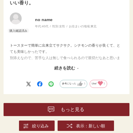
いい香り。
no name
年代:
40代
性別:
女性
お住まいの地域:
東北
トースターで簡単に出来立てサクサク。シナモンの香りが良くて、と
ても美味しかったです。
別添えなので、苦手な人は無しで食べられるので親切だなあと思いま
した。
続きを読む
長さも、焼きやすくていいと思います。
子供も喜んで食べたので、また買いたいです。
参考になった
1
Like!
1
もっと見る
絞り込み
表示：新しい順