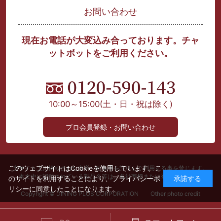
お問い合わせ
現在お電話が大変込み合っております。チャ
ットボットをご利用ください。
10:00～15:00
(土・日・祝は除く)
プロ会員登録・お問い合わせ
このウェブサイトはCookieを使用しています。こ
当サイト上に掲載された文章、画像等を許可なく利用する事を禁じます。
本文中に記載されている製品名等は、各社商標または登録商標です。
のサイトを利用することにより、
プライバシーポ
承諾する
リシー
に同意したことになります。
Copyright © DINING PLUS CORPORATION Other photo credit