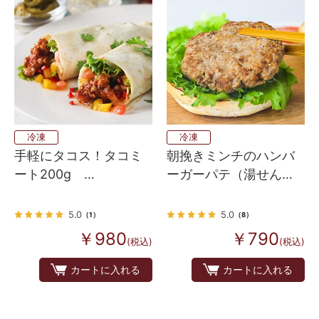
冷凍
冷凍
手軽にタコス！タコミ
朝挽きミンチのハンバ
ート200g
ーガーパテ（湯せんタ
Ms.Pork（ミス・ポー
イプ）
ク）使用
5.0
5.0
（1）
（8）
￥980
￥790
(税込)
(税込)
カートに入れる
カートに入れる