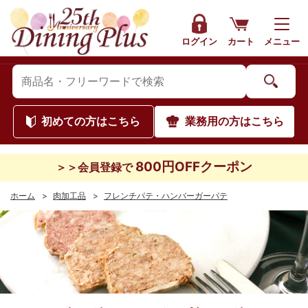
ログイン
カート
メニュー
初めて
の方はこちら
業務用
の方はこちら
800円OFFクーポン
＞＞会員登録で
ホーム
>
肉加工品
>
フレンチパテ・ハンバーガーパテ