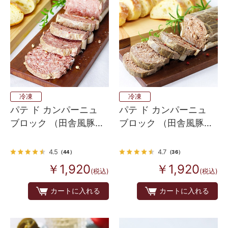
冷凍
冷凍
パテ ド カンパーニュ
パテ ド カンパーニュ
ブロック （田舎風豚肉
ブロック （田舎風豚肉
のパテ） スタンダード
のパテ）オーセンティ
ック
4.5
4.7
（44）
（36）
￥1,920
￥1,920
(税込)
(税込)
カートに入れる
カートに入れる