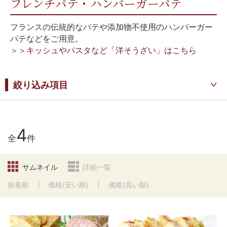
フレンチパテ・ハンバーガーパテ
フランスの伝統的なパテや添加物不使用のハンバーガー
パテなどをご用意。
＞＞キッシュやパスタなど「洋そうざい」はこちら
絞り込み項目
4
全
件
サムネイル
詳細一覧
新着順
価格(安い順)
価格(高い順)