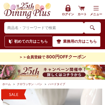
ログイン
カート
メニュー
初めて
の方はこちら
業務用
の方はこちら
800円OFFクーポン
＞＞会員登録で
ホーム
>
クロワッサン・パン
>
ハードタイプ