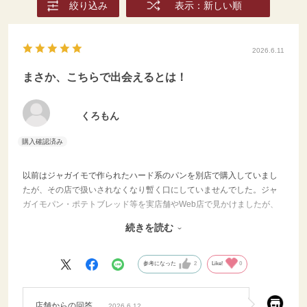
絞り込み
表示：新しい順
2026.6.11
まさか、こちらで出会えるとは！
くろもん
以前はジャガイモで作られたハード系のパンを別店で購入していまし
たが、その店で扱いされなくなり暫く口にしていませんでした。ジャ
ガイモパン・ポテトブレッド等を実店舗やWeb店で見かけましたが、
大体がジャガイモを『丸ごと』使ったものが多く、我が家好みの、外
続きを読む
側ぱりっ中もちっハード系ジャガイモパンは中々ありませんでした。
ドイツのホワイトロールの紹介を見た瞬間、『これはっ‼』と即購入。
こちら思っていたよりどっしりで食べ応えあり、少し強めにトースト
参考になった
2
Like!
0
して外側ぱりっ中もちっを大変美味しくいただいております。
店舗からの回答
2026.6.12