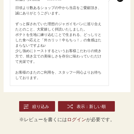
日頃より数あるショップの中から当店をご愛顧頂き、
誠にありがとうございます。
ずっと探されていた理想のジャガイモパンに巡り合え
たとのこと、大変嬉しく拝読いたしました。
ポテトを生地に練り込むことで生まれる、どっしりと
した食べ応えと「外カリッ！中もちっ！」の食感はた
まらないですよね♪
少し強めにトーストするというお客様こだわりの焼き
方で、焼き立ての美味しさを存分に味わっていただけ
て光栄です。
お客様のまたのご利用を、スタッフ一同心よりお待ち
しております。
絞り込み
表示：新しい順
※レビューを書くには
ログイン
が必要です。