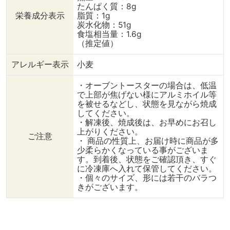
たんぱく質：8g
栄養成分表示
脂質：1g
炭水化物：51g
食塩相当量：1.6g
（推定値）
アレルギー表示
小麦
・オーブントースターの場合は、低温
で上部が焦げない様にアルミホイル等
を被せるなどし、状態を見ながら焼成
してください。
・解凍後、焼成後は、お早めにお召し
上がりください。
ご注意
・ 商品の性質上、お届け時に商品が多
少柔らかくなっている事がございま
す。到着後、状態をご確認頂き、すぐ
に冷凍庫へ入れて保管してください。
・個々のサイズ、形には若干のバラつ
きがございます。