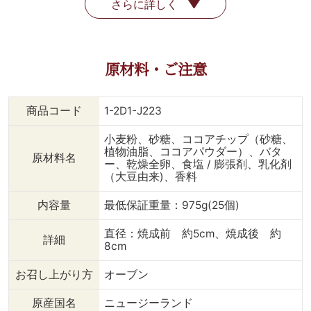
さらに詳しく
原材料・ご注意
商品コード
1-2D1-J223
小麦粉、砂糖、ココアチップ（砂糖、
植物油脂、ココアパウダー）、バタ
原材料名
ー、乾燥全卵、食塩 / 膨張剤、乳化剤
（大豆由来)、香料
内容量
最低保証重量：975g(25個)
直径：焼成前 約5cm、焼成後 約
詳細
8cm
お召し上がり方
オーブン
原産国名
ニュージーランド