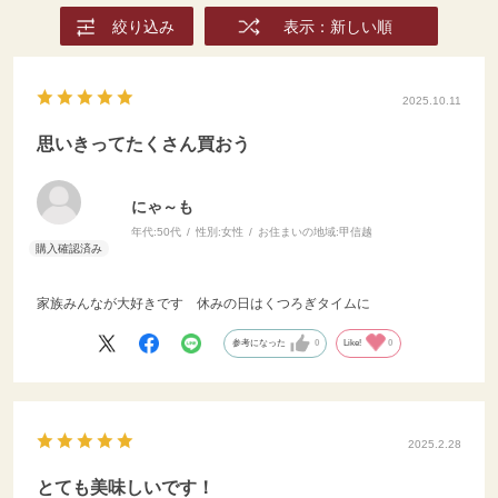
絞り込み
表示：新しい順
2025.10.11
思いきってたくさん買おう
にゃ～も
年代:
50代
性別:
女性
お住まいの地域:
甲信越
家族みんなが大好きです 休みの日はくつろぎタイムに
参考になった
0
Like!
0
2025.2.28
とても美味しいです！