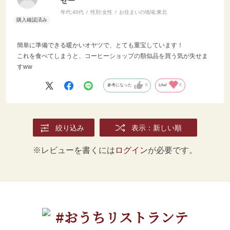
せー
年代:
40代
性別:
女性
お住まいの地域:
東北
簡単に準備できる暖かいオヤツで、とても重宝しています！
これを食べてしまうと、コーヒーショップの類似品を買う気が失せま
すww
参考になった
0
Like!
0
絞り込み
表示：新しい順
※レビューを書くには
ログイン
が必要です。
#おうちリストランテ