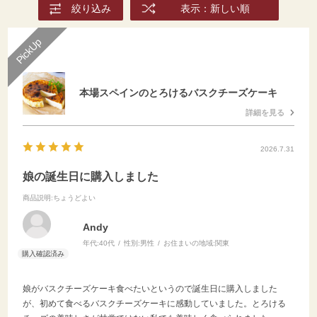
絞り込み
表示：新しい順
本場スペインのとろけるバスクチーズケーキ
詳細を見る
2026.7.31
娘の誕生日に購入しました
商品説明
:ちょうどよい
Andy
年代:
40代
性別:
男性
お住まいの地域:
関東
娘がバスクチーズケーキ食べたいというので誕生日に購入しました
が、初めて食べるバスクチーズケーキに感動していました。とろける