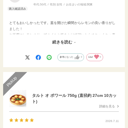
年代:
50代
性別:
女性
お住まいの地域:
関東
とてもおいしかったです。蓋を開けた瞬間からレモンの良い香りがし
ました！
お豆腐にレモンオリーブオイルと塩をかけて頂いたらめちゃくちゃ美
味しくハマりました。
続きを読む
たくさん購入し、お友達や家族にお裾分けしました！
参考になった
0
Like!
0
タルト オ ポワール 750g (直径約 27cm 10カッ
ト)
詳細を見る
2026.7.11