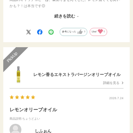
かも？！は本当です😊
キャップを開けた時の香り、食した時の鼻に抜けるレモンの香りは格
続きを読む
別です。
また一つ、お気に入りができました。
参考になった
0
Like!
0
レモン香るエキストラバージンオリーブオイル
詳細を見る
2026.7.24
レモンオリーブオイル
商品説明
:ちょうどよい
しふぉん