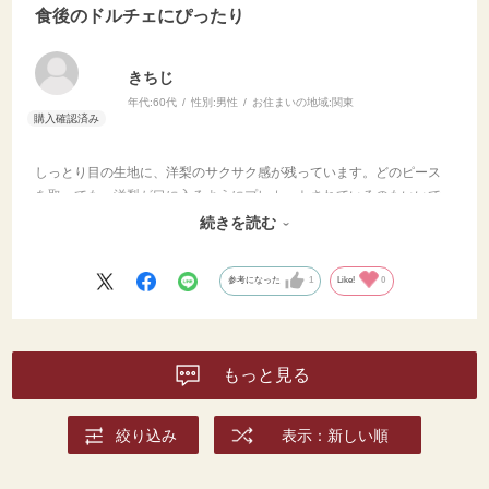
食後のドルチェにぴったり
きちじ
年代:
60代
性別:
男性
お住まいの地域:
関東
しっとり目の生地に、洋梨のサクサク感が残っています。どのピース
を取っても、洋梨が口に入るようにプレカットされているのもいいで
すね。自宅でカットするのは大変なので (^^ゞ 。
続きを読む
私は食後のドルチェに、1ピースずつ食べています。ささやかな贅沢。
参考になった
1
Like!
0
もっと見る
絞り込み
表示：新しい順