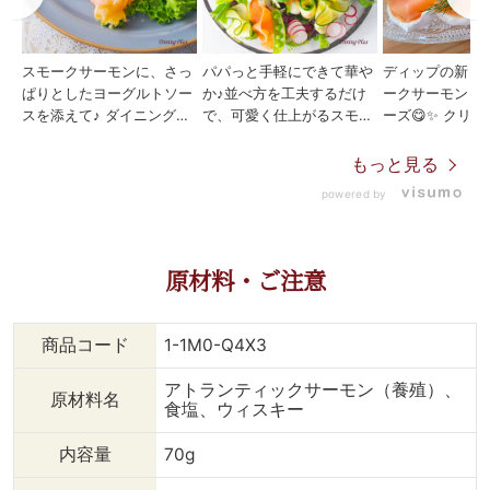
スモークサーモンに、さっ
パパっと手軽にできて華や
ディップの新しい
ぱりとしたヨーグルトソー
か♪並べ方を工夫するだけ
ークサーモンと
スを添えて♪ ダイニングプ
で、可愛く仕上がるスモー
ーズ😋✨️ クリームチーズを
ラスの英国（スコットラン
クサーモンのリースサラダ
花びらのように
ド）産スモークサーモンは
です。 スモークサーモン
て、 あとは飾
もっと見る
スコットランドの離島で育
の塩気と レモンの香りが
🙆 パーティーに最適な華
powered by
った若いアトランティック
爽やかなオリーブオイルで
やな前菜を作っ
サーモンを使用、 冷燻に
ドレッシング要らず！ 真
か。 英国王室ご用達のス
より食感はしっとり＆もち
ん中にスライスしたバゲッ
モークサーモン
もちとした食感が特徴で
トやクラッカーを置いても
りも香りもまろ
原材料・ご注意
す。 そのままでも美味し
いいですね。 今回はスモ
ゲットやクラッ
いですが、ヨーグルトソー
ークサーモンで作りました
リスティックな
スを添えることで 野菜と
が 生ハムもおすすめで
に。 ---------------------
商品コード
1-1M0-Q4X3
一緒にさっぱりといただけ
す。 ↓（作り方） 《スモ
-------------
ます！ ↓（作り方） 《ス
ークサーモンのリースサラ
ークサーモン】 
アトランティックサーモン（養殖）、
原材料名
モークサーモンのヨーグル
ダ》 【材料】（2～3人
室、中東航空会
食塩、ウィスキー
トソースかけ》 【材料】
分） ・スモークサーモ
トクラスでも 
（2人分） ・スモークサー
ン 1パック ・レモ
いるサーモン。
内容量
70g
モン 70g ・玉ね
ンオリーブオイル 適量
ランド離島で育
ぎ 1/4 ・リ
・ミックスリー
トランティック