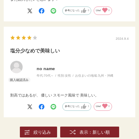
参考になった
0
Like!
0
2024.9.4
塩分少なめで美味しい
no name
年代:
70代～
性別:
女性
お住まいの地域:
九州・沖縄
割高ではあるが、 優しい スモーク風味で 美味しい。
参考になった
1
Like!
0
絞り込み
表示：新しい順