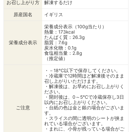
お召し上がり方
解凍するだけ
ーフレタス 適量
フ 1～2パック
使用し、 しっ
・水切りヨーグルト 大
・ミニモッツアレラチー
もちの食感。 -----
原産国名
イギリス
さじ2～3 ・すりおろしに
ズ 1パック ・ダイスカッ
----------------
んにく 2㎝ ・レモ
トビーツ 1/2パック
@dining_plu
栄養成分表示（100g当たり）
ン 1/8カッ
・玉ね
の商品をお買い
熱量：173kcal
ト 【調理手順】 ①解凍し
ぎ 1/4
けます🛒✨️ ↓（作り方）
たんぱく質：26.3g
ておいたスモークサーモン
個 ・ラディッシ
《スモークサー
栄養成分表示
脂質：7.6g
を食べやすい大きさにカッ
ュ 2個 ・ズッ
ームチーズ》 【材料】（2
炭水化物：0.1g
トする。 ②水切りヨーグ
キーニ 1本
～3人分） ・ス
食塩相当量：2.8g
ルトとすりおろしにんに
・スナップえんど
モン 1パック
（推定値）
く、レモンの果汁（または
う 5個 ・パプリ
ムチーズ 1
すりおろし）を混ぜ合わせ
カ 1/2個
150g ・ケイパ
・－18℃以下で保存してください。
・冷蔵庫で12時間ほど解凍後そのまま
てヨーグルトソースを作
・塩胡
ー 適量
召し上がりいただけます。
る。 ③スライスした玉ね
椒 小さ
ィル 
・解凍後は、お早めにお召し上がりく
ぎ、リーフレタスと一緒に
じ1 【調理手順】 ①大皿
・青
ださい。
盛り付けて出来上がり。仕
の真ん中にお椀を載せ、囲
適量 ・レモン
・開封後は、0～5℃で冷蔵保存し3日
上げにオリーブオイルをか
むようにミックスリーフを
イル 適量 【調理手順】
以内にお召し上がりください。
けてどうぞ。 ◎使用した
周りに並べる。 ②玉ね
①クリームチー
ご注意
・台紙の色は金と銀の場合がございま
商品 ---------------------
ぎ、ラディッシュ、ズッキ
に戻して柔らか
す。
---------------- ⇒【英国
ーニをスライスし、パプリ
ーンの背ですく
・スライスの間に透明のシートが挟ま
王室御用達スモークサーモ
カは千切りにしたら、スモ
擦つけるように
れている場合がございます。
・まれに、小骨が残っている場合がご
ン】 スコットランド離島
ークサーモン、チーズと野
に塗り広げる。