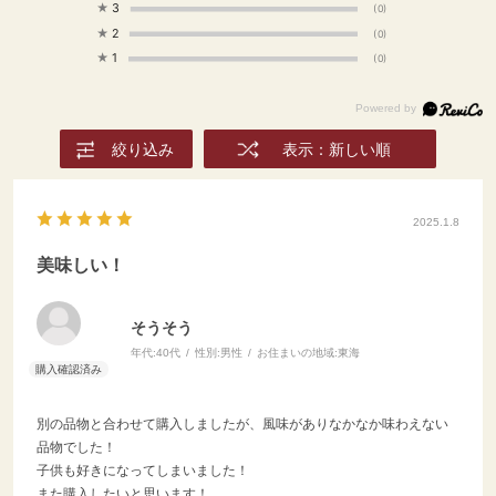
やフォロー、保存も ぜひ
★
3
(0)
よろしくお願いします♪ #
★
2
(0)
ダイニングプラス #輸入食
★
1
(0)
品 #輸入食材 #通販グルメ
#お取り寄せ #おうちごは
ん #食べることが好きな人
と繋がりたい #食べること
絞り込み
表示：新しい順
が好き #料理好きな人つな
がりたい #instafood #暮
らしを愉しむ #スモークサ
ーモン #おうちランチメニ
2025.1.8
ュー #サラダアレンジ #サ
美味しい！
ラダ好き #オリーブオイル
の使い方 #10分以内 #魚
（シーフード） #野菜 #パ
そうそう
ーティー #春
年代:
40代
性別:
男性
お住まいの地域:
東海
別の品物と合わせて購入しましたが、風味がありなかなか味わえない
品物でした！
子供も好きになってしまいました！
また購入したいと思います！