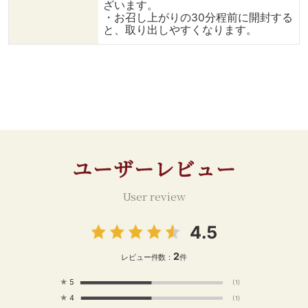
ざいます。
で育つ 若いアトランティ
菜をバランスよく並べる。
イズに切ったス
・お召し上がりの30分程前に開封する
ックサーモンを使用。 し
③全体に塩胡椒をして、
モンを並べる。
と、取り出しやすくなります。
っとり＆もちもちとした食
レモンオリーブオイルをか
ー、ディル、青
感。 ---------------------
けたら完成。 ◎使用した
飾ったら、レモ
---------------- 投稿記事
商品 ---------------------
オイルをかけて完成。
にいいねやフォロー、保存
---------------- ⇒【スモ
----------------
も ぜひよろしくお願いし
ークサーモン】 英国王
------- いいねやフォロ
ます♪ #ダイニングプラス
室、中東航空会社ファース
ー、保存もぜひ
#輸入食品 #輸入食材 #通
トクラスでも 愛用されて
願いします♪ ⇒
販グルメ #お取り寄せ #お
いるサーモン。 スコット
@dining_plus #ダイニン
うちごはん #食べることが
ランド離島で育つ 若いア
グプラス #輸入
好きな人と繋がりたい #食
トランティックサーモンを
食材 #通販グル
ユーザーレビュー
べることが好き #料理好き
使用し、 しっとり＆もち
寄せ #おうちご
な人つながりたい
もちの食感。 ------------
ることが好きな
User review
#instafood #暮らしを愉し
-------------------------
たい #食べるこ
む #エビアボカド #おうち
⇒【レモンオリーブオイ
料理好きな人つ
ランチメニュー #10分以内
ル】 EXオリーブオイルの
#instafood 
4.5
#魚（シーフード） #ご褒
軽さの中に、 しっかりと
む #スモークサ
美 #夏
レモンの香りが溶け込み、
うちランチメニュ
2
レビュー件数：
件
心地よい柑橘の苦味。 ----
ームチーズ #ディ
--------------------------
分以内 #魚 #パーティー #
★
5
(1)
------- 投稿記事にいいね
ご褒美
★
4
(1)