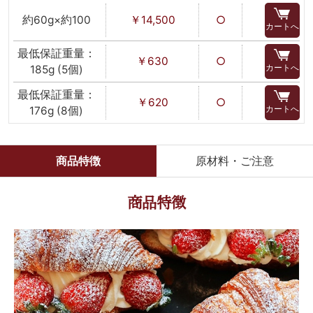
約60g×約100
￥14,500
○
カートへ
最低保証重量：
￥630
○
カートへ
185g (5個)
最低保証重量：
￥620
○
カートへ
176g (8個)
商品特徴
原材料・ご注意
商品特徴