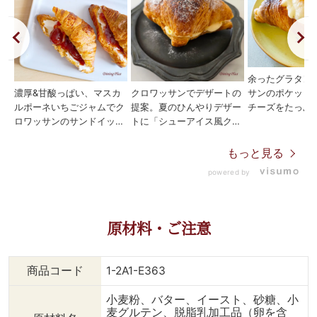
余ったグラタン
濃厚&甘酸っぱい、マスカ
クロワッサンでデザートの
サンのポケット
ルポーネいちごジャムでク
提案。夏のひんやりデザー
チーズをたっぷ
ロワッサンのサンドイッチ
トに「シューアイス風クロ
ーブンで焼きまし
♪ 朝食、おやつに嬉しいア
ワッサン」♪ 焼いたクロワ
ラタンの作り方
レンジレシピです。 クロ
ッサンにお好きなアイスク
稿のグラコロバ
もっと見る
ワッサンはそのままでも十
リームを挟んでシューアイ
覧ください。) 
powered by
分に美味しいですが、さら
ス風にしてみました！ バ
りにサクッとし
に贅沢に楽しみたいとき
ター香るクロワッサン生地
ロワッサンにと
に、いちごジャム、さらに
に、冷たいアイスが口のな
ズの濃厚なグラタン
マスカルポーネを入れた
かで溶けてひんやり美味し
なんて贅沢な組
原材料・ご注意
ら、たまらないのでは！？
い。 満足感たっぷり！ ク
✌️
と思い、たっぷりサンドし
ロワッサンの少し柔らかく
☆☆☆☆☆☆
ました～ 思ったとおり、
なった部分と、パリパリ感
☆☆ 《発酵バ
商品コード
1-2A1-E363
ボリュームがあってたまら
の残った部分、冷たいアイ
クロワッサンで
ない美味しさです。 ↓（作
スクリームの相性が最高な
ングラタン》 【
小麦粉、バター、イースト、砂糖、小
り方） 《クロワッサンの
夏のスイーツです。 ↓（作
人分） ・クロワ
麦グルテン、脱脂乳加工品（卵を含