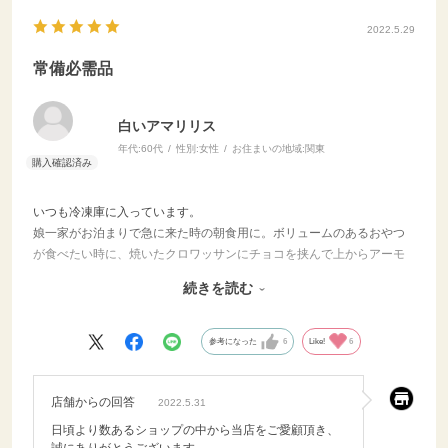
2022.5.29
常備必需品
白いアマリリス
年代:
60代
性別:
女性
お住まいの地域:
関東
いつも冷凍庫に入っています。
娘一家がお泊まりで急に来た時の朝食用に。ボリュームのあるおやつ
が食べたい時に、焼いたクロワッサンにチョコを挟んで上からアーモ
ンドクリームを塗ってスライスアーモンドを散らしてもう一度焼いて
続きを読む
チョコクロワッサンザマンド。もちろんサンドイッチにも。助かって
ます。ありがとうございます。
参考になった
6
Like!
6
店舗からの回答
2022.5.31
日頃より数あるショップの中から当店をご愛顧頂き、