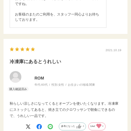
ですね。
お客様のまたのご利用を、スタッフ一同心よりお待ち
しております。
2021.10.19
冷凍庫にあるとうれしい
ROM
年代:
60代
性別:
女性
お住まいの地域:
関東
秋らしい涼しさになってくるとオーブンを使いたくなります。冷凍庫
にストックしてあると、焼き立てのクロワッサンで朝食にできるの
で、うれしい一品です。
参考になった
4
Like!
4