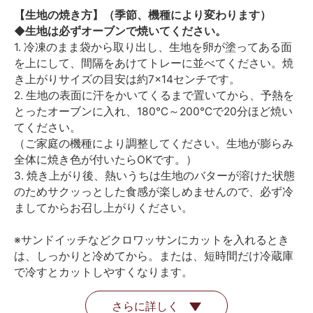
【生地の焼き方】（季節、機種により変わります）
◆生地は必ずオーブンで焼いてください。
1. 冷凍のまま袋から取り出し、生地を卵が塗ってある面
を上にして、間隔をあけてトレーに並べてください。焼
き上がりサイズの目安は約7×14センチです。
2. 生地の表面に汗をかいてくるまで置いてから、予熱を
とったオーブンに入れ、180℃～200℃で20分ほど焼い
てください。
（ご家庭の機種により調整してください。生地が膨らみ
全体に焼き色が付いたらOKです。）
3. 焼き上がり後、熱いうちは生地のバターが溶けた状態
のためサクッっとした食感が楽しめませんので、必ず冷
ましてからお召し上がりください。
※サンドイッチなどクロワッサンにカットを入れるとき
は、しっかりと冷めてから。または、短時間だけ冷蔵庫
で冷すとカットしやすくなります。
さらに詳しく