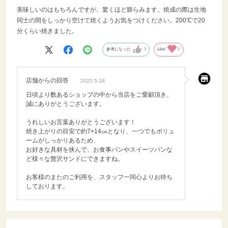
美味しいのはもちろんですが、驚くほど膨らみます。焼成の際は生地
同士の間をしっかり空けて焼くようお気をつけください。200℃で20
分くらい焼きました。
参考になった
3
Like!
5
店舗からの回答
2022.5.18
日頃より数あるショップの中から当店をご愛顧頂き、
誠にありがとうございます。
うれしいお言葉ありがとうございます！
焼き上がりの目安で約7×14㎝となり、一つでもボリュ
ームがしっかりあるため、
お好きな具材を挟んで、お食事パンやスイーツパンな
ど様々な贅沢サンドにできますね。
お客様のまたのご利用を、スタッフ一同心よりお待ち
しております。