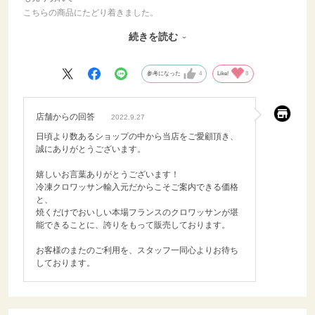
こちらの商品にたどり着きました。
同じ商品でお得においしい焼き立てクロワッサンが購入できて本当に
続きを読む
感謝を
しております。
また買います！！！！！
参考になった
4
Like!
8
店舗からの回答
2022.9.27
日頃より数あるショップの中から当店をご愛顧頂き、
誠にありがとうございます。
嬉しいお言葉ありがとうございます！
冷凍クロワッサン輸入元だからこそご案内できる価格
と、
焼くだけでおいしい本場フランスのクロワッサンが堪
能できることに、誇りをもって販売しております。
お客様のまたのご利用を、スタッフ一同心よりお待ち
しております。