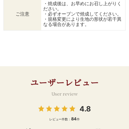
・焼成後は、お早めにお召し上がりく
ーの配合や製造方法が異な
ご選択いただけます。 ----
#スワイプレシピ
ださい。
る生地で お好みのものを
--------------------------
ことが好き#料
ご注意
・必ずオーブンで焼成してください。
ご選択いただけます。 ----
------- 投稿記事にいいね
つながりたい#ins
・規格変更により生地の形状が若干異
--------------------------
やフォロー、保存も ぜひ
暮らしを楽しむ 
なる場合があります。
------- 投稿記事にいいね
よろしくお願いします♪ #
はん#おうちカ
やフォロー、保存も ぜひ
ダイニングプラス #輸入食
時間 #冷凍食品
よろしくお願いします♪ #
品 #輸入食材 #通販グルメ
ん#おうちレスト
ダイニングプラス #輸入食
#お取り寄せ #おうちごは
単#レシピ#簡単
品 #輸入食材 #通販グルメ
ん #食べることが好きな人
スワイプしてね 
#お取り寄せ #おうちごは
と繋がりたい #食べること
ガー#グラコロ#
ん #食べることが好きな人
が好き #料理好きな人とつ
ンチ#おやつの
と繋がりたい #食べること
ながりたい #instafood #
ン#クロワッサ
が好き #料理好きな人とつ
暮らしを愉しむ #アイスア
ユーザーレビュー
ながりたい #instafood #
レンジ #おやつの時間 #シ
暮らしを愉しむ #クロワッ
ューアイス #クロワッサン
サンサンド #おうちランチ
アレンジ #10分～20分 #パ
User review
メニュー #アフタヌーンテ
ン #デザート #ティータイ
ィー #いちごジャム #マス
ム #夏
4.8
カルポーネチーズ #サンド
イッチ #おやつの時間 #10
84
分以内 #10分～20分 #パン
レビュー件数：
件
#デザート #ティータイム