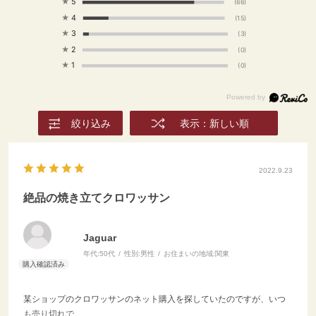
★
5
(66)
★
4
(15)
★
3
(3)
★
2
(0)
★
1
(0)
絞り込み
表示：新しい順
2022.9.23
絶品の焼き立てクロワッサン
Jaguar
年代:
50代
性別:
男性
お住まいの地域:
関東
某ショップのクロワッサンのネット購入を探していたのですが、いつ
も売り切れで