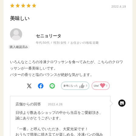
2022.4.19
美味しい
セニョリータ
年代:
50代
性別:
女性
お住まいの地域:
近畿
いろんなところの冷凍クロワッサンを食べてみたが、こちらのクロワ
ッサンが一番美味しいです。
パターの香りと塩のバランスが絶妙な気がします。
参考になった
3
Like!
3
店舗からの回答
2022.4.26
日頃より数あるショップの中から当店をご愛顧頂き、
誠にありがとうございます。
「一番」と呼んでいただき、大変光栄です！
おうちで簡単に焼き立てが楽しめる、冷凍パンの強み