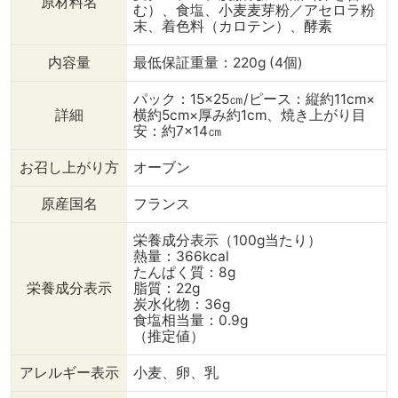
原材料名
マスカルポーネいちごジャ
り方） 《シューアイス風
ン 1個 
む）、食塩、小麦麦芽粉／アセロラ粉
ム》 【材料】 ・クロワッ
クロワッサン》 【材料】
テのグラタンの
末、着色料（カロテン）、酵素
サン 2個 ・マスカルポ
（1人分） ・クロワッサ
じ2程度 ・チー
ーネ 適量 ・いちごジャ
ン 1個 ・お好みのアイ
ズ 
内容量
最低保証重量：220g (4個)
ム 適量 【調理手順】
ス 適量 【調理手順】 ①
【調理手順】 
①冷凍のクロワッサン生
クロワッサン生地を予熱を
サン生地を200
パック：15×25㎝/ピース：縦約11cm×
地を常温で10分ほど置き、
とったオーブンに入れ、
ンで20～25分
詳細
横約5cm×厚み約1cm、焼き上がり目
予熱したオーブン190℃で
180℃～200℃で20分ほど
冷ましておく。
安：約7×14㎝
25分ほど焼いて冷ましてお
焼き、冷蔵庫で軽く冷やし
間は様子を見な
く。 ②クロワッサンに切
てから半分に切る。 ②お
てください。）
お召し上がり方
オーブン
り込みを入れて、マスカル
好みのアイスをクロワッサ
ッサンの上部1/
ポーネチーズをのせる。
ンにのせる。 ③サンドし
で切り取る。 
原産国名
フランス
③さらにいちごジャムを
たら出来上がり。 ◎使用
サンの下部に四
たっぷりのせる。 ④サン
した商品 -----------------
みを入れて、グ
栄養成分表示（100g当たり）
ドしてお皿に盛り付ける。
--------------------
れるポケットを
熱量：366kcal
◎使用した商品 ----------
⇒【クロワッサン冷凍生
グラタンを入れ
たんぱく質：8g
栄養成分表示
脂質：22g
--------------------------
地】 冷凍生地をオーブン
かける。 ⑤18
炭水化物：36g
- ⇒【クロワッサン冷凍生
で焼くだけで出来上がる人
ブンで5～10分
食塩相当量：0.9g
地】 冷凍生地をオーブン
気商品。 ・ベイクアップ
成。
（推定値）
で焼くだけで出来上がる人
生地 ・エリタージュ ・ヴ
☆☆☆☆☆☆
気商品。 ・ベイクアップ
ィエノワズリ など、バタ
☆ #ダイニング
アレルギー表示
小麦、卵、乳
生地 ・エリタージュ ・ヴ
ーの配合や製造方法が異な
味しいもの#お
ィエノワズリ など、バタ
る生地で お好みのものを
販 #輸入食材#