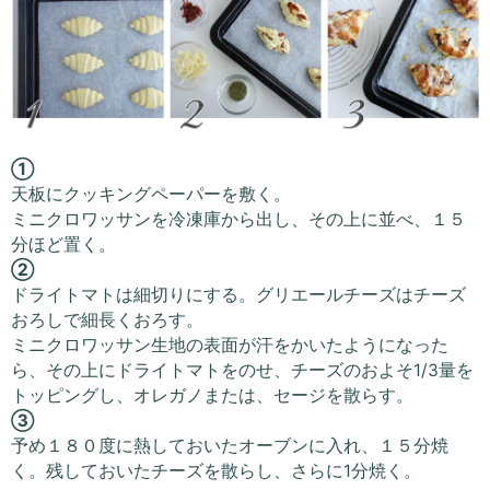
①
天板にクッキングペーパーを敷く。
ミニクロワッサンを冷凍庫から出し、その上に並べ、１５
分ほど置く。
②
ドライトマトは細切りにする。グリエールチーズはチーズ
おろしで細長くおろす。
ミニクロワッサン生地の表面が汗をかいたようになった
ら、その上にドライトマトをのせ、チーズのおよそ1/3量を
トッピングし、オレガノまたは、セージを散らす。
③
予め１８０度に熱しておいたオーブンに入れ、１５分焼
く。残しておいたチーズを散らし、さらに1分焼く。