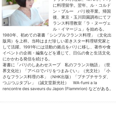
に料理留学。翌年、ル・コルド
ン・ブルー パリ校卒業。帰国
後、東京・玉川田園調布にてフ
ランス料理教室「ラ・ヌーヴェ
ル・イマージュ」を始める。
1980年、初めての著書「シンプルフランス料理」（文化出
版局）を上梓。当時はまだ珍しい若きスター料理研究家と
して活躍。1991年には活動の拠点をパリに移し、著作や食
イベントの企画・編集などを通じて、日仏の食と生活文化
にかかわる発信を続ける。
著書に「パリのしあわせスープ 私のフランス物語」（世
界文化社）「アペロでパリをつまみぐい」（光文社）「小
さなフランス料理の本」（NHK出版）「プチプチサラダ、
つぶつぶタブレ」（誠文堂新光社） WA-fumi a la
rencontre des saveurs du Japon (Flammrion) などがある。