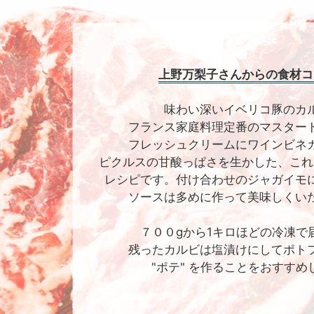
上野万梨子さんからの食材コ
味わい深いイベリコ豚のカ
フランス家庭料理定番のマスター
フレッシュクリームにワインビネ
ピクルスの甘酸っぱさを生かした、これ
レシピです。付け合わせのジャガイモ
ソースは多めに作って美味しくい
７００gから1キロほどの冷凍で
残ったカルビは塩漬けにしてポト
"ポテ" を作ることをおすすめ