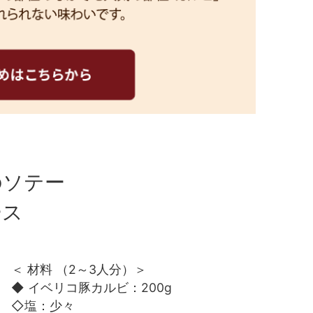
のソテー
ース
＜ 材料 （2～3人分）＞
◆ イベリコ豚カルビ：200g
◇塩：少々