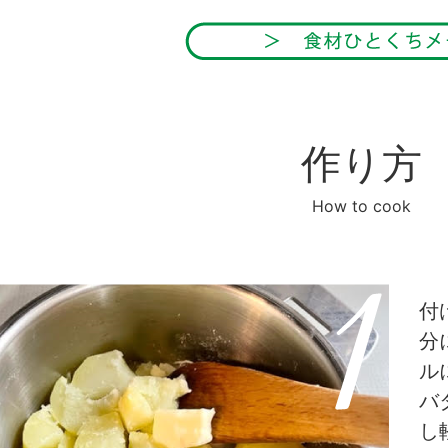
作り方
How to cook
付
分
ル
バ
し