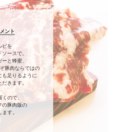
メント
ルビを
ドソースで。
ガーと蜂蜜、
ぞ豚肉ならではの
にも足りるように
ただきます。
届くので、
フの豚肉版の
します。