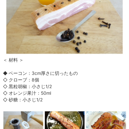
＜ 材料 ＞
◆ ベーコン：3cm厚さに切ったもの
◇ クローブ：8個
◇ 黒粒胡椒：小さじ1/2
◇ オレンジ果汁：50ml
◇ 砂糖：小さじ1/2