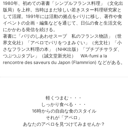
1980年、初めての著書「シンプルフランス料理」（文化出
版局）を上梓。当時はまだ珍しい若きスター料理研究家と
して活躍。1991年には活動の拠点をパリに移し、著作や食
イベントの企画・編集などを通じて、日仏の食と生活文化
にかかわる発信を続ける。
著書に「パリのしあわせスープ 私のフランス物語」（世
界文化社）「アペロでパリをつまみぐい」（光文社）「小
さなフランス料理の本」（NHK出版）「プチプチサラダ、
つぶつぶタブレ」（誠文堂新光社） WA-fumi a la
rencontre des saveurs du Japon (Flammrion) などがある。
軽くつまむ・・・
しっかり食べる・・・
16時からの自由な食のスタイル
それが「アペロ」
あなたのアペロを見つけてみませんか？