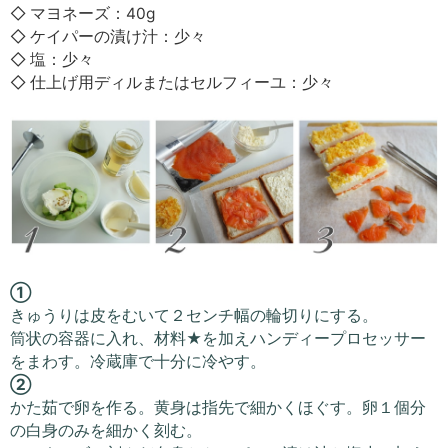
◇ マヨネーズ：40g
◇ ケイパーの漬け汁：少々
◇ 塩：少々
◇ 仕上げ用ディルまたはセルフィーユ：少々
①
きゅうりは皮をむいて２センチ幅の輪切りにする。
筒状の容器に入れ、材料★を加えハンディープロセッサー
をまわす。冷蔵庫で十分に冷やす。
②
かた茹で卵を作る。黄身は指先で細かくほぐす。卵１個分
の白身のみを細かく刻む。