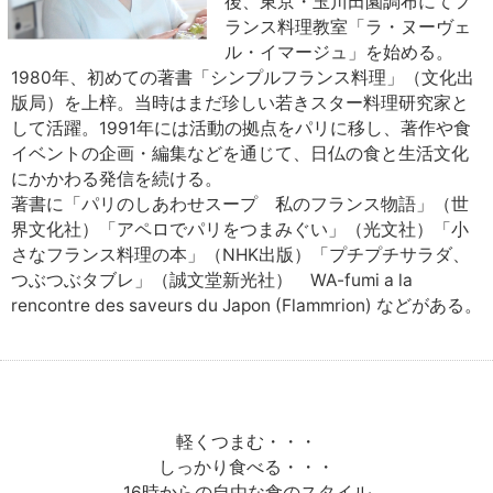
後、東京・玉川田園調布にてフ
ランス料理教室「ラ・ヌーヴェ
ル・イマージュ」を始める。
1980年、初めての著書「シンプルフランス料理」（文化出
版局）を上梓。当時はまだ珍しい若きスター料理研究家と
して活躍。1991年には活動の拠点をパリに移し、著作や食
イベントの企画・編集などを通じて、日仏の食と生活文化
にかかわる発信を続ける。
著書に「パリのしあわせスープ 私のフランス物語」（世
界文化社）「アペロでパリをつまみぐい」（光文社）「小
さなフランス料理の本」（NHK出版）「プチプチサラダ、
つぶつぶタブレ」（誠文堂新光社） WA-fumi a la
rencontre des saveurs du Japon (Flammrion) などがある。
軽くつまむ・・・
しっかり食べる・・・
16時からの自由な食のスタイル