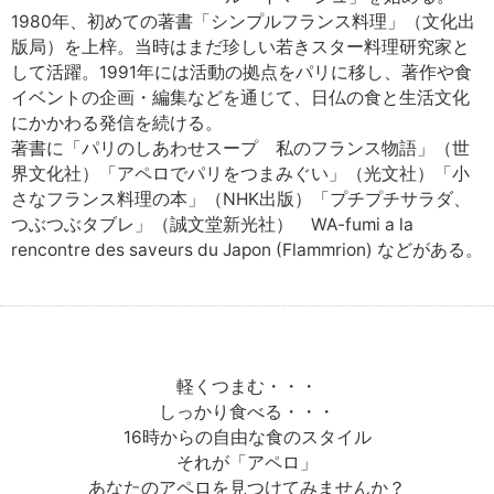
1980年、初めての著書「シンプルフランス料理」（文化出
版局）を上梓。当時はまだ珍しい若きスター料理研究家と
して活躍。1991年には活動の拠点をパリに移し、著作や食
イベントの企画・編集などを通じて、日仏の食と生活文化
にかかわる発信を続ける。
著書に「パリのしあわせスープ 私のフランス物語」（世
界文化社）「アペロでパリをつまみぐい」（光文社）「小
さなフランス料理の本」（NHK出版）「プチプチサラダ、
つぶつぶタブレ」（誠文堂新光社） WA-fumi a la
rencontre des saveurs du Japon (Flammrion) などがある。
軽くつまむ・・・
しっかり食べる・・・
16時からの自由な食のスタイル
それが「アペロ」
あなたのアペロを見つけてみませんか？