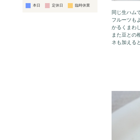
本日
定休日
臨時休業
同じ生ハム
フルーツも
かるくまわ
また豆との
ネも加える