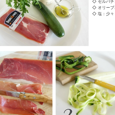
◇ セルバチ
◇ オリーブ
◇ 塩：少々