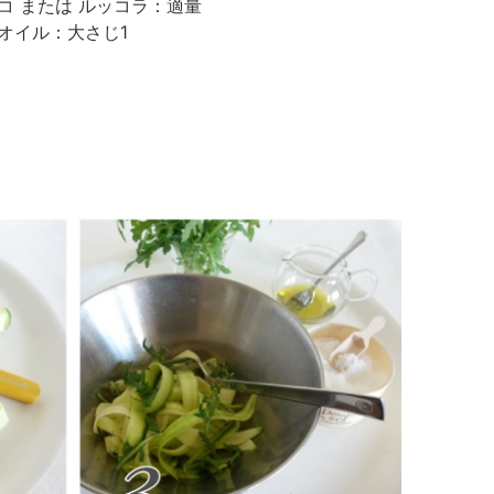
コ または ルッコラ：適量
オイル：大さじ1