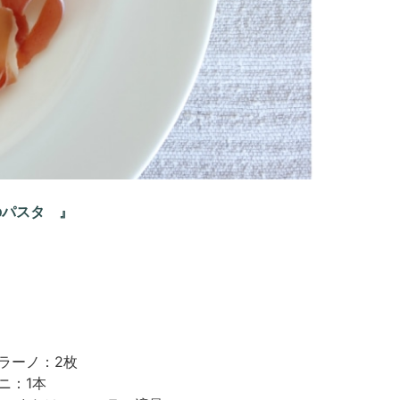
のパスタ 』
ラーノ：2枚
ニ：1本