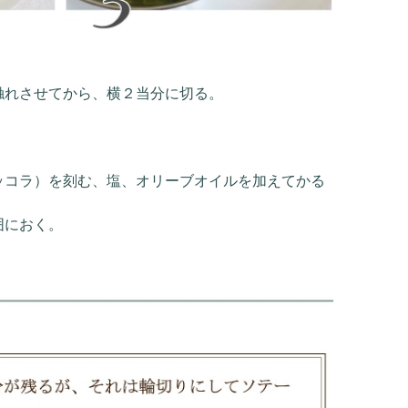
触れさせてから、横２当分に切る。
。
ッコラ）を刻む、塩、オリーブオイルを加えてかる
囲におく。