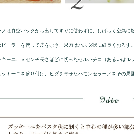
ーノは真空パックから出してすぐに使わずに、しばらく空気に
はピーラーを使って皮をむき、果肉はパスタ状に細長くおろす
ッキーニ、３センチ長さほどに切ったセルバチコ（あるいはル
ズッキーニを盛り付け、ヒダを寄せたハモンセラーノをその周