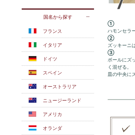
国名から探す
①
ハモンセラ
フランス
②
イタリア
ズッキーニ
③
ドイツ
ボールにズ
く混ぜる。
スペイン
皿の中央に
オーストラリア
ニュージーランド
アメリカ
オランダ