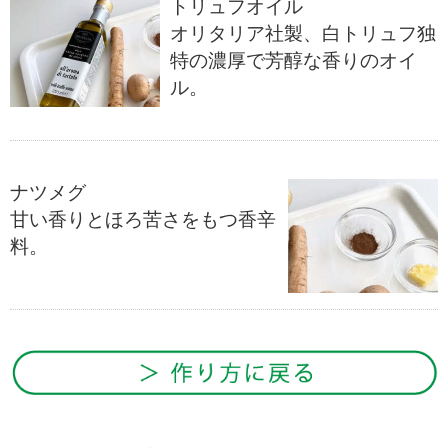
トリュフオイル
オリタリア社製、白トリュフ独
特の濃厚で芳醇な香りのオイ
ル。
ナツメグ
甘い香りとほろ苦さをもつ香辛
料。