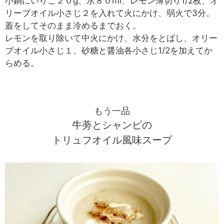
小鍋にいりこ２０g、水８０ml、レモン薄切り1/2枚、オ
リーブオイル小さじ２を入れて火にかけ、弱火で3分。
蓋をしてそのまま冷めるまでおく。
レモンを取り除いて中火にかけ、水分をとばし、オリー
ブオイル小さじ１、砂糖と醤油各小さじ1/2を加えてか
らめる。
もう一品
牛蒡とシャンピの
トリュフオイル風味スープ