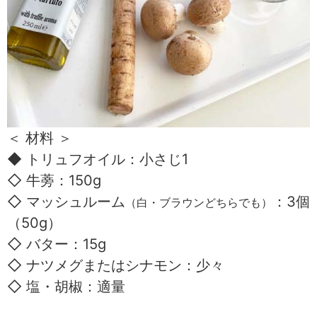
＜ 材料 ＞
◆ トリュフオイル：小さじ1
◇ 牛蒡：150g
◇ マッシュルーム
：3個
（白・ブラウンどちらでも）
（50g）
◇ バター：15g
◇ ナツメグまたはシナモン：少々
◇ 塩・胡椒：適量