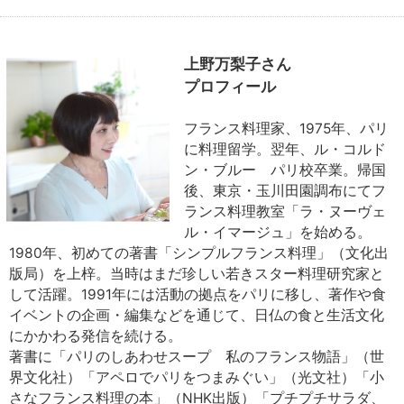
上野万梨子さん
プロフィール
フランス料理家、1975年、パリ
に料理留学。翌年、ル・コルド
ン・ブルー パリ校卒業。帰国
後、東京・玉川田園調布にてフ
ランス料理教室「ラ・ヌーヴェ
ル・イマージュ」を始める。
1980年、初めての著書「シンプルフランス料理」（文化出
版局）を上梓。当時はまだ珍しい若きスター料理研究家と
して活躍。1991年には活動の拠点をパリに移し、著作や食
イベントの企画・編集などを通じて、日仏の食と生活文化
にかかわる発信を続ける。
著書に「パリのしあわせスープ 私のフランス物語」（世
界文化社）「アペロでパリをつまみぐい」（光文社）「小
さなフランス料理の本」（NHK出版）「プチプチサラダ、