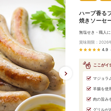
ハーブ香る
焼きソーセ
無塩せき・職人に
賞味期限：
2026
4.9
ここがイ
マジョラ
羊腸を使
肉の旨み
グリルが