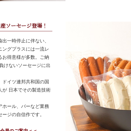
内産ソーセージ登場！
輸出一時停止に伴ない、
ニングプラスには一流レ
るお得意様が多数。ご納
に負けないソーセージに出
、ドイツ連邦共和国の国
人が 日本でその製造技術
アホール、バーなど業務
セージの自信作です。
）会員のご案内＜＜