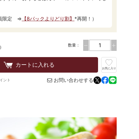
員限定 ⇒
【8パックよりどり割】
*再開！）
数量：
)
カートに入れる
お気に入り
お問い合わせする
イント