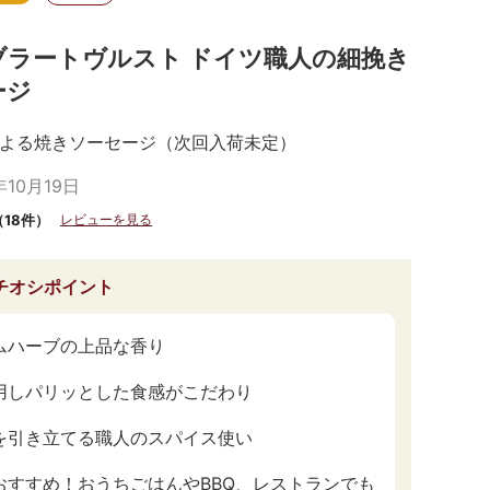
ブラートヴルスト ドイツ職人の細挽き
ージ
よる焼きソーセージ（次回入荷未定）
年10月19日
（18件）
レビューを見る
チオシポイント
ムハーブの上品な香り
用しパリッとした食感がこだわり
を引き立てる職人のスパイス使い
おすすめ！おうちごはんやBBQ、レストランでも