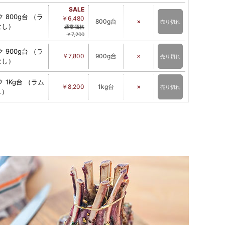
SALE
 800g台 （ラ
￥6,480
×
800g台
売り切れ
なし）
通常価格
￥7,200
 900g台 （ラ
×
￥7,800
900g台
売り切れ
なし）
 1Kg台 （ラム
×
￥8,200
1kg台
売り切れ
し）