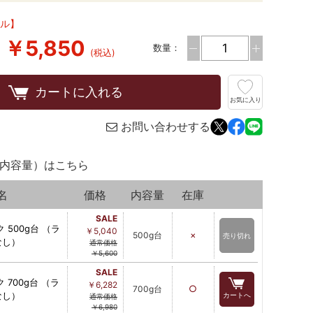
ール】
￥5,850
数量：
(税込)
カートに入れる
お気に入り
お問い合わせする
内容量）はこちら
名
価格
内容量
在庫
SALE
 500g台 （ラ
￥5,040
×
500g台
売り切れ
なし）
通常価格
￥5,600
SALE
 700g台 （ラ
￥6,282
○
700g台
なし）
カートへ
通常価格
￥6,980