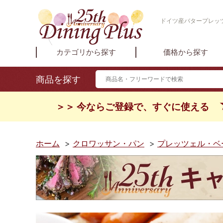
ドイツ産バタープレッ
カテゴリから探す
価格から探す
商品を探す
＞＞ 今ならご登録で、すぐに使える
ホーム
>
クロワッサン・パン
>
プレッツェル・ベ