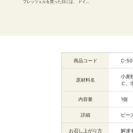
プレッツェルを買った日には、 ドイツ
っぽいスープが食べたい！ということ
で、 食物繊維たっぷり、ちょっとすっ
ぱいザワークラウトと ウィンナーのス
ープを作りました😁✨️ お野菜たっぷり
で、 たくさん食べてもヘルシーなのが
嬉しい。 ぷちっとした食感が楽しめる
蕎麦の実を加えて食べ応えもアップ❗️
余ったらトマトジュースを加えて味変
しても美味しいですよ。 -------------
商品コード
C-50
------------------------ ⇒【ウィンナ
ー ドイツ職人の謹製ウィンナー】 プリ
ッとはじける絹引きウインナー -------
小麦
------------------------------ ⇒【プ
原材料名
Ｃ、
レッツェル】 独特の香ばしい風味とモ
チモチ食感 --------------------------
----------- @dining_plus から こちら
内容量
1個
の商品をお買い求めいただけます🛒✨️
（オンラインショップはコチラ）
bit.ly/diningplus-onlineshop ↓（作
詳細
ピース
り方） 《ウィンナーとザワークラウト
のスープ》 【材料】（2～3人分） ・
お召し上がり方
解凍
燻製ウィンナー 4本 ・