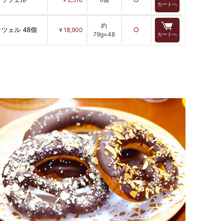
カートへ
約
ツェル 48個
○
￥18,900
79g×48
カートへ