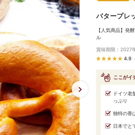
バタープレッ
【人気商品】発酵
ル
賞味期限：
2027
4.9
ここがイ
ドイツ老
っぷり
独特の香
日本でと