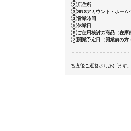
②店住所
③SNSアカウント・ホーム
④営業時間
⑤休業日
⑥ご使用検討の商品（在庫
⑦開業予定日（開業前の方
審査後ご返答さしあげます