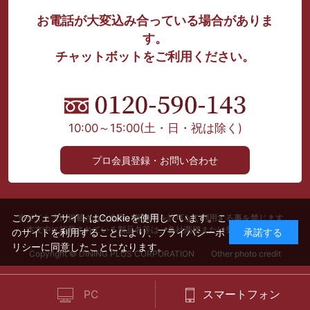
お電話が大変込み合っている場合がありま
す。
チャットボットをご利用ください。
10:00～15:00
(土・日・祝は除く)
プロ会員登録・お問い合わせ
このウェブサイトはCookieを使用しています。こ
当サイト上に掲載された文章、画像等を許可なく利用する事を禁じます。
本文中に記載されている製品名等は、各社商標または登録商標です。
のサイトを利用することにより、
プライバシーポ
承諾する
リシー
に同意したことになります。
Copyright © DINING PLUS CORPORATION Other photo credit
PC
スマートフォン