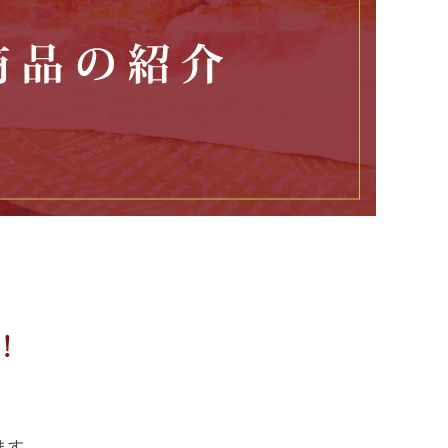
！
ます。