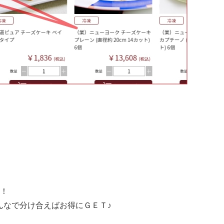
！
んなで分け合えばお得にＧＥＴ♪