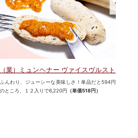
（業）ミュンヘナー ヴァイスヴルスト
（
ふんわり、ジューシーな美味しさ！単品だと594円
単
のところ、１２入りで6,220円
（単価518円）
￥12