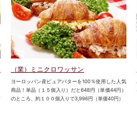
レ
（業）ミニクロワッサン
ヨーロッパン産ピュアバターを100％使用した人気
商品！単品（１５個入り）だと648円（単価44円）
と
のところ、約１００個入りで3,996円（単価40円）
価