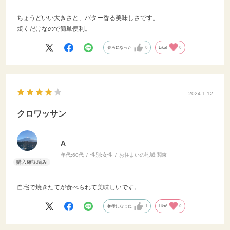
ちょうどいい大きさと、バター香る美味しさです。
焼くだけなので簡単便利。
参考になった
0
Like!
0
2024.1.12
クロワッサン
A
年代:
60代
性別:
女性
お住まいの地域:
関東
自宅で焼きたてが食べられて美味しいです。
参考になった
1
Like!
0