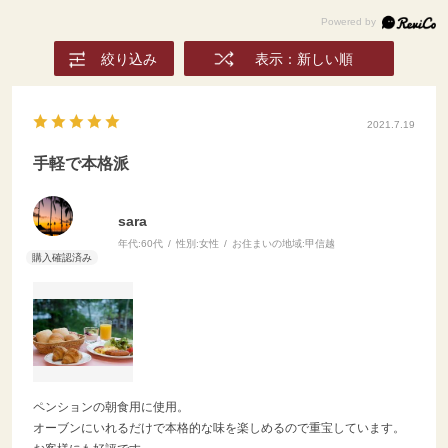
絞り込み
表示：新しい順
2021.7.19
手軽で本格派
sara
年代:
60代
性別:
女性
お住まいの地域:
甲信越
ペンションの朝食用に使用。
オーブンにいれるだけで本格的な味を楽しめるので重宝しています。