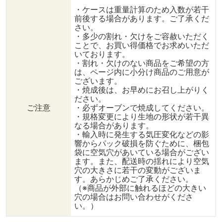
・ケースは重量計算のため入数が若干
前後する場合があります。ご了承くだ
さい。
・多少の割れ・欠けをご容赦いただく
ことで、お買い得価格でお求めいただ
いております。
・割れ・欠けのない商品をご希望の方
は、ページ内に小分け商品のご用意が
ございます。
・焼成後は、お早めにお召し上がりく
ださい。
ご注意
・必ずオーブンで焼成してください。
・規格変更により生地の形状が若干異
なる場合があります。
・輸入時に発生する気圧変化などの影
響からパック破損を防ぐために、梱包
袋に空気穴があいている場合がござい
ます。また、配送時の揺れにより空気
穴の大きさに若干の変動がございま
す。あらかじめご了承ください。
（※商品が外部に触れるほどの大きい
穴の場合はお問い合わせがくださ
い。）