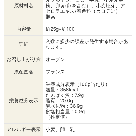
麦グルテン、食塩、牛乳、小麦麦芽
原材料名
粉、卵黄(卵を含む）、小麦胚芽、ア
セロラエキス/着色料（カロテン）、
酵素
内容量
約25g×約100
入数に多少の誤差が発生する場合があ
詳細
ります。
お召し上がり方
オーブン
原産国名
フランス
栄養成分表示（100g当たり）
熱量：356kcal
たんぱく質：7.9g
栄養成分表示
脂質：20.0g
炭水化物：36.9g
食塩相当量：0.9g
（推定値）
アレルギー表示
小麦、卵、乳