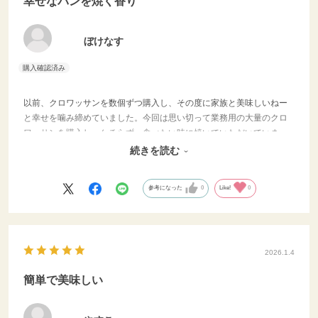
幸せなパンを焼く香り
ぼけなす
以前、クロワッサンを数個ずつ購入し、その度に家族と美味しいねー
と幸せを噛み締めていました。今回は思い切って業務用の大量のクロ
ワッサンを購入し、ケチらず、食べたい時に焼いていただいていま
す。美味しさはもちろん、このクロワッサンを焼いている間に漂う香
続きを読む
りに癒されてます！
参考になった
0
Like!
0
2026.1.4
簡単で美味しい