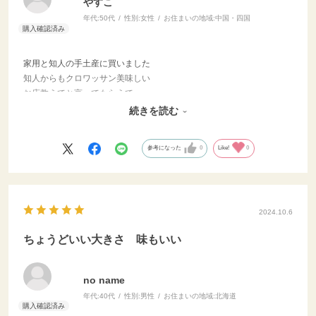
やすこ
年代:
50代
性別:
女性
お住まいの地域:
中国・四国
家用と知人の手土産に買いました
知人からもクロワッサン美味しい
お店教えてと言ってもらえて
嬉しかったです。
続きを読む
参考になった
0
Like!
0
2024.10.6
ちょうどいい大きさ 味もいい
no name
年代:
40代
性別:
男性
お住まいの地域:
北海道