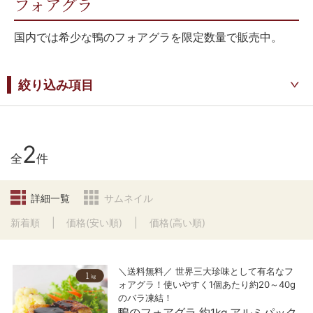
フォアグラ
国内では希少な鴨のフォアグラを限定数量で販売中。
絞り込み項目
2
全
件
詳細一覧
サムネイル
新着順
価格(安い順)
価格(高い順)
＼送料無料／ 世界三大珍味として有名なフ
ォアグラ！使いやすく1個あたり約20～40g
のバラ凍結！
鴨のフォアグラ 約1kg アルミパック