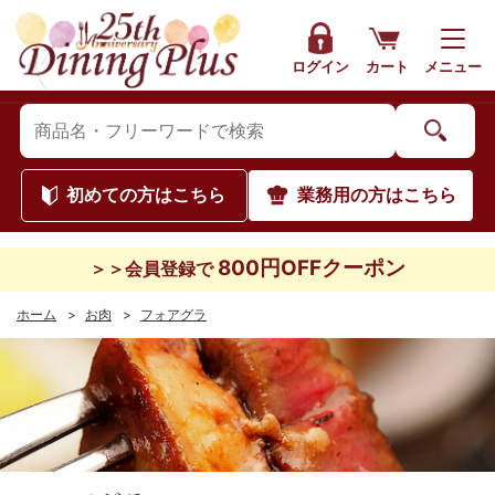
ログイン
カート
メニュー
初めて
の方はこちら
業務用
の方はこちら
800円OFFクーポン
＞＞会員登録で
ホーム
>
お肉
>
フォアグラ