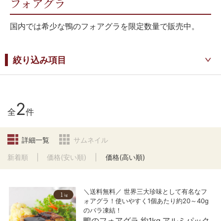
フォアグラ
国内では希少な鴨のフォアグラを限定数量で販売中。
絞り込み項目
2
全
件
詳細一覧
サムネイル
新着順
価格(安い順)
価格(高い順)
＼送料無料／ 世界三大珍味として有名なフ
ォアグラ！使いやすく1個あたり約20～40g
のバラ凍結！
鴨のフォアグラ 約1kg アルミパック