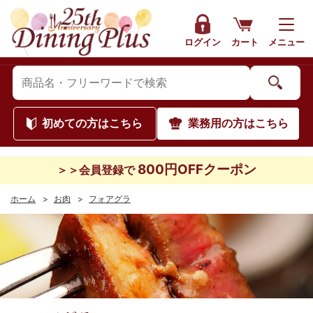
ログイン
カート
メニュー
初めて
の方はこちら
業務用
の方はこちら
800円OFFクーポン
＞＞会員登録で
ホーム
>
お肉
>
フォアグラ