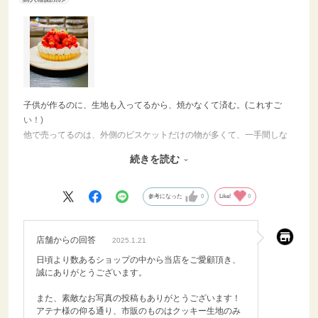
子供が作るのに、生地も入ってるから、焼かなくて済む。(これすご
い！)
他で売ってるのは、外側のビスケットだけの物が多くて、一手間しな
きゃならない。
続きを読む
これなら、スーパーの牛乳混ぜるだけとかのカスタードでも使って、
果物乗せりゃあっという間にフルーツタルトなんかが出来てしまう優
れもの。
参考になった
0
Like!
0
子供の達成感も満たされるし、子供に作ってあげても喜ぶだろうし、
とにかく笑っちゃう程簡単！
店舗からの回答
2025.1.21
日頃より数あるショップの中から当店をご愛顧頂き、
誠にありがとうございます。
また、素敵なお写真の投稿もありがとうございます！
アテナ様の仰る通り、市販のものはクッキー生地のみ