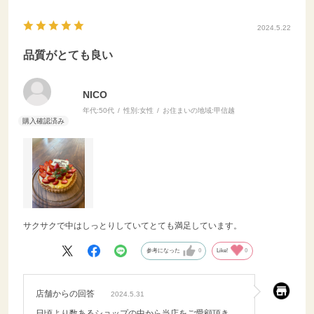
2024.5.22
品質がとても良い
NICO
年代:
50代
性別:
女性
お住まいの地域:
甲信越
サクサクで中はしっとりしていてとても満足しています。
参考になった
0
Like!
0
店舗からの回答
2024.5.31
日頃より数あるショップの中から当店をご愛顧頂き、