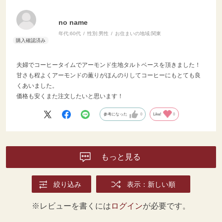
no name
年代:
60代
性別:
男性
お住まいの地域:
関東
夫婦でコーヒータイムでアーモンド生地タルトベースを頂きました！
甘さも程よくアーモンドの薫りがほんのりしてコーヒーにもとても良
くあいました。
価格も安くまた注文したいと思います！
参考になった
0
Like!
0
もっと見る
絞り込み
表示：新しい順
※レビューを書くには
ログイン
が必要です。