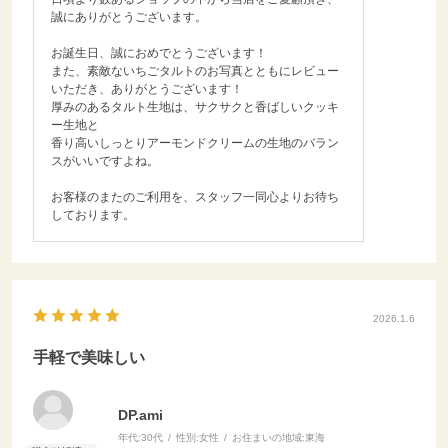
誠にありがとうございます。
お誕生日、誠におめでとうございます！
また、素敵ないちごタルトのお写真とともにレビュー
いただき、ありがとうございます！
厚みのあるタルト生地は、サクサクと香ばしいクッキ
ー生地と
香り高いしっとりアーモンドクリームの生地のバラン
スがいいですよね。
お客様のまたのご利用を、スタッフ一同心よりお待ち
しております。
2026.1.6
手軽で美味しい
DP.ami
年代:
30代
性別:
女性
お住まいの地域:
東海