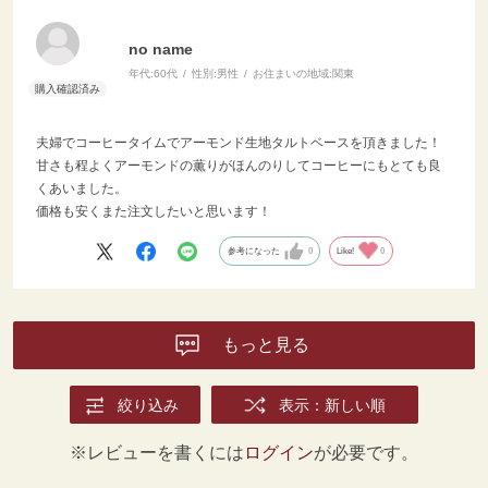
no name
年代:
60代
性別:
男性
お住まいの地域:
関東
夫婦でコーヒータイムでアーモンド生地タルトベースを頂きました！
甘さも程よくアーモンドの薫りがほんのりしてコーヒーにもとても良
くあいました。
価格も安くまた注文したいと思います！
参考になった
0
Like!
0
もっと見る
絞り込み
表示：新しい順
※レビューを書くには
ログイン
が必要です。