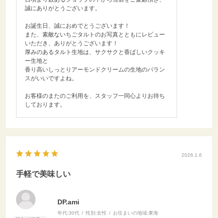
誠にありがとうございます。
お誕生日、誠におめでとうございます！
また、素敵ないちごタルトのお写真とともにレビュー
いただき、ありがとうございます！
厚みのあるタルト生地は、サクサクと香ばしいクッキ
ー生地と
香り高いしっとりアーモンドクリームの生地のバラン
スがいいですよね。
お客様のまたのご利用を、スタッフ一同心よりお待ち
しております。
2026.1.6
手軽で美味しい
DP.ami
年代:
30代
性別:
女性
お住まいの地域:
東海