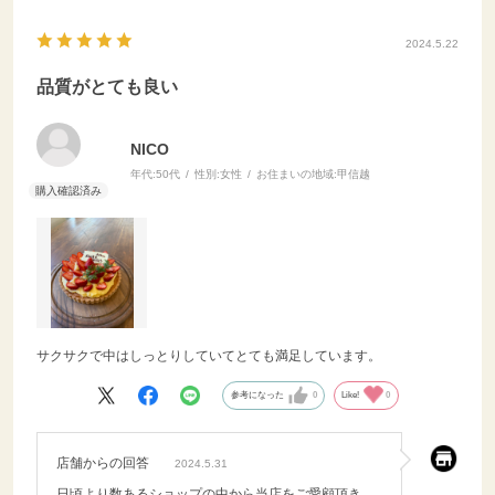
2024.5.22
品質がとても良い
NICO
年代:
50代
性別:
女性
お住まいの地域:
甲信越
サクサクで中はしっとりしていてとても満足しています。
参考になった
0
Like!
0
店舗からの回答
2024.5.31
日頃より数あるショップの中から当店をご愛顧頂き、