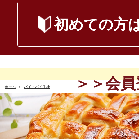
初めて
の方
＞＞会員
ホーム
>
パイ・パイ生地