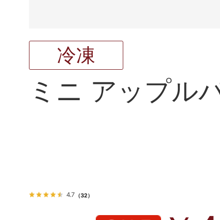
冷凍
ミニ アップルパ
4.7
（32）