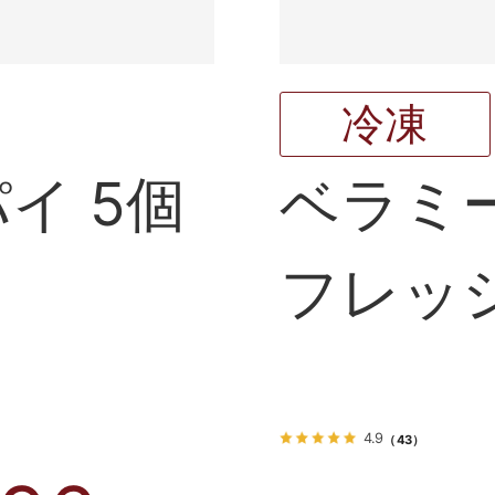
冷凍
イ 5個
ベラミ
フレッシ
300g
4.9
（43）