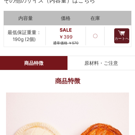
その他のサイズ（内容量）はこちら
内容量
価格
在庫
SALE
最低保証重量：
〇
￥399
カートへ
190g (2個)
通常価格 ￥570
商品特徴
原材料・ご注意
商品特徴