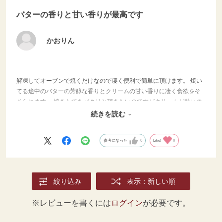
バターの香りと甘い香りが最高です
かおりん
解凍してオーブンで焼くだけなので凄く便利で簡単に頂けます。 焼い
てる途中のバターの芳醇な香りとクリームの甘い香りに凄く食欲をそ
そられます。 焼きたてをパクリと頂きたいのですがクリームが熱いの
で少し冷ましてから頂いてます。 クリームが濃厚でサクサク生地と凄
続きを読む
く合って美味しいです。
参考になった
0
Like!
0
絞り込み
表示：新しい順
※レビューを書くには
ログイン
が必要です。