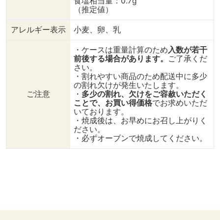
食塩相当量：0.7g
（推定値）
アレルギー表示
小麦、卵、乳
・ケースは重量計算のため
入数が若干
前後する場合があります。
ご了承くだ
さい。
・割れやすい商品のため配送中に多少
の割れ欠けが発生いたします。
ご注意
・
多少の割れ、欠けをご容赦いただく
ことで、お買い得価格
でお求めいただ
いております。
・焼成後は、お早めにお召し上がりく
ださい。
・必ずオーブンで焼成してください。