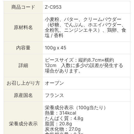
商品コード
Z-C953
小麦粉、バター、クリームパウダー
（砂糖、でんぷん、ホエイパウダー、
原材料名
全粉乳、ニンジンエキス）、鶏卵、食
塩 / 香料
内容量
100g x 45
ピースサイズ：縦約8.7cm×横約
詳細
12cm 入数に多少の誤差が発生する
場合があります。
お召し上がり方
オーブン
原産国名
フランス
栄養成分表示（100g当たり）
熱量：314kcal
たんぱく質：4.8g
栄養成分表示
脂質：20.8g
炭水化物：27.0g